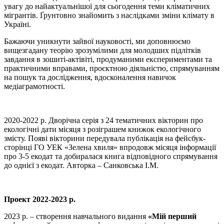
увагу до найактуальнішої для сьогодення теми кліматичних
мігрантів. Ґрунтовно знайомить з наслідками зміни клімату в
Україні.
Бажаючи уникнути зайвої науковості, ми доповнюємо
вищезгадану теорію зрозумілими для молодших підлітків
завдання в зошиті-актівіті, продуманими експериментами та
практичними вправами, проєктною діяльністю, спрямуванням
на пошук та дослідження, вдосконалення навичок
медіаграмотності.
2020-2022 р. Дворічна серія з 24 тематичних вікторин про
екологічні дати місяця з розіграшем книжок екологічного
змісту. Появі вікторини передувала публікація на фейсбук-
сторінці ГО УЕК «Зелена хвиля» впродовж місяця інформації
про 3-5 екодат та добиралася книга відповідного спрямування
до однієї з екодат. Авторка – Санковська І.М.
Проект 2022-2023 р.
2023 р. – створення навчального видання
«Мій перший