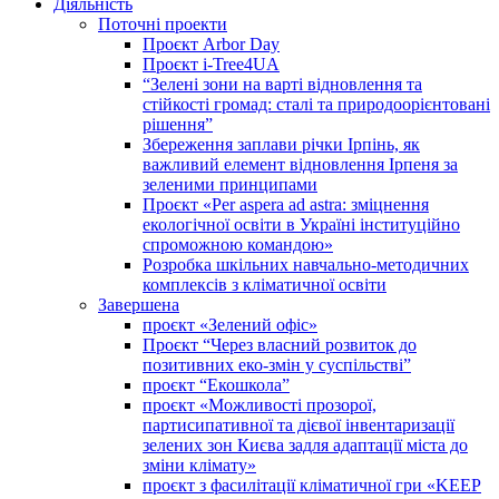
Діяльність
Поточні проекти
Проєкт Arbor Day
Проєкт i-Tree4UA
“Зелені зони на варті відновлення та
стійкості громад: cталі та природоорієнтовані
рішення”
Збереження заплави річки Ірпінь, як
важливий елемент відновлення Ірпеня за
зеленими принципами
Проєкт «Per aspera ad astra: зміцнення
екологічної освіти в Україні інституційно
спроможною командою»
Розробка шкільних навчально-методичних
комплексів з кліматичної освіти
Завершена
проєкт «Зелений офіс»
Проєкт “Через власний розвиток до
позитивних еко-змін у суспільстві”
проєкт “Екошкола”
проєкт «Можливості прозорої,
партисипативної та дієвої інвентаризації
зелених зон Києва задля адаптації міста до
зміни клімату»
проєкт з фасилітації кліматичної гри «KEEP