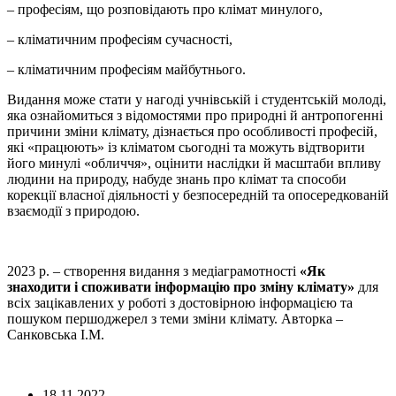
– професіям, що розповідають про клімат минулого,
– кліматичним професіям сучасності,
– кліматичним професіям майбутнього.
Видання може стати у нагоді учнівській і студентській молоді,
яка ознайомиться з відомостями про природні й антропогенні
причини зміни клімату, дізнається про особливості професій,
які «працюють» із кліматом сьогодні та можуть відтворити
його минулі «обличчя», оцінити наслідки й масштаби впливу
людини на природу, набуде знань про клімат та способи
корекції власної діяльності у безпосередній та опосередкованій
взаємодії з природою.
2023 р. – створення видання з медіаграмотності
«Як
знаходити і споживати інформацію про зміну клімату»
для
всіх зацікавлених у роботі з достовірною інформацією та
пошуком першоджерел з теми зміни клімату. Авторка –
Санковська І.М.
18.11.2022