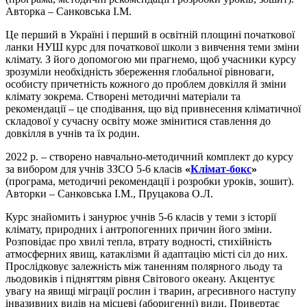
Авторка – Санковська І.М.
Це перший в Україні і перший в освітній площині початкової
ланки НУШ курс для початкової школи з вивчення теми зміни
клімату. З його допомогою ми прагнемо, щоб учасники курсу
зрозуміли необхідність збереження глобальної рівноваги,
особисту причетність кожного до проблем довкілля й зміни
клімату зокрема. Створені методичні матеріали та
рекомендації – це сподівання, що від привнесення кліматичної
складової у сучасну освіту може змінитися ставлення до
довкілля в учнів та їх родин.
2022 р. – створено навчально-методичний комплект до курсу
за вибором для учнів ЗЗСО 5-6 класів
«
Клімат-бокс
»
(програма, методичні рекомендації і розробки уроків, зошит).
Авторки – Санковська І.М., Пруцакова О.Л.
Курс знайомить і занурює учнів 5-6 класів у теми з історії
клімату, природних і антропогенних причин його зміни.
Розповідає про хвилі тепла, втрату водності, стихійність
атмосферних явищ, катаклізми й адаптацію місті сіл до них.
Прослідковує залежність між таненням полярного льоду та
льодовиків і підняттям рівня Світового океану. Акцентує
увагу на явищі міграції рослин і тварин, агресивного наступу
інвазивних видів на місцеві (аборигенні) види. Привертає