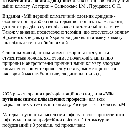
кліматичний словник-довідник»
для всіх зацікавлених у темі
зміни клімату. Авторки – Санковська І.М., Пруцакова О.Л.
Видання «Мій перший кліматичний словник-довідник»
охоплює понад 260 базових термінів і понять з кліматології,
дотичних розділів сучасної екології та теми зміни клімату.
Також у виданні представлено терміни, що стосуються впливу
збройного конфлікту в Україні на довкілля та зміну клімату
внаслідок активних бойових дій.
Словником-довідником можуть скористатися учні та
студентська молодь, яка отримує початкові знання про
природні й антропогенні причини зміни клімату, здобуває
кліматичну або метеорологічну освіту, зможе оцінювати
наслідки й масштаби впливу людини на природу.
2023 р. – створення профорієнтаційного видання
«Мій
путівник світом кліматичних професій»
для всіх
зацікавлених у темі зміни клімату. Авторка – Санковська і.М.
Матеріал путівника насичений інформацією з професійного
інформування та професійної орієнтації. Структурно
побудований з 3 розділів, які присвячені: