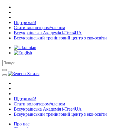
Підтримай!
Стати волонтером/членом
Всеукраїнська Академія i-Tree4UA
Всеукраїнський тренінговий центр з еко-освіти
Підтримай!
Стати волонтером/членом
Всеукраїнська Академія i-Tree4UA
Всеукраїнський тренінговий центр з еко-освіти
Про нас