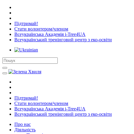
Підтримай!
Стати волонтером/членом
Всеукраїнська Академія i-Tree4UA
Всеукраїнський тренінговий центр з еко-освіти
Підтримай!
Стати волонтером/членом
Всеукраїнська Академія i-Tree4UA
Всеукраїнський тренінговий центр з еко-освіти
Про нас
Діяльність