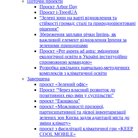
Поточні проекти
Проєкт Arbor Day
Проєкт i-Tree4UA
“Зелені зони на варті відновлення та
стійкості громад: cталі та природоорієнтовані
рішення”
Збереження заплави річки Ірпінь, як
важливий елемент відновлення Ірпеня за
зеленими принципами
Проєкт «Per aspera ad astra: зміцнення
екологічної освіти в Україні інституційно
спроможною командою»
Розробка шкільних навчально-методичних
комплексів з кліматичної освіти
Завершена
проєкт «Зелений офіс»
Проєкт “Через власний розвиток до
позитивних еко-змін у суспільстві”
проєкт “Екошкола”
проєкт «Можливості прозорої,
партисипативної та дієвої інвентаризації
зелених зон Києва задля адаптації міста до
зміни клімату»
проєкт з фасилітації кліматичної гри «KEEP
COOL MOBILE»