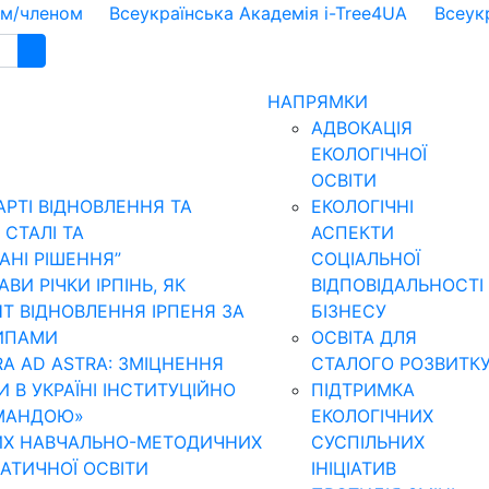
ом/членом
Всеукраїнська Академія i-Tree4UA
Всеук
НАПРЯМКИ
АДВОКАЦІЯ
ЕКОЛОГІЧНОЇ
ОСВІТИ
АРТІ ВІДНОВЛЕННЯ ТА
ЕКОЛОГІЧНІ
 CТАЛІ ТА
АСПЕКТИ
НІ РІШЕННЯ”
СОЦІАЛЬНОЇ
И РІЧКИ ІРПІНЬ, ЯК
ВІДПОВІДАЛЬНОСТІ
Т ВІДНОВЛЕННЯ ІРПЕНЯ ЗА
БІЗНЕСУ
ИПАМИ
ОСВІТА ДЛЯ
RA AD ASTRA: ЗМІЦНЕННЯ
СТАЛОГО РОЗВИТК
И В УКРАЇНІ ІНСТИТУЦІЙНО
ПІДТРИМКА
МАНДОЮ»
ЕКОЛОГІЧНИХ
ИХ НАВЧАЛЬНО-МЕТОДИЧНИХ
СУСПІЛЬНИХ
МАТИЧНОЇ ОСВІТИ
ІНІЦІАТИВ