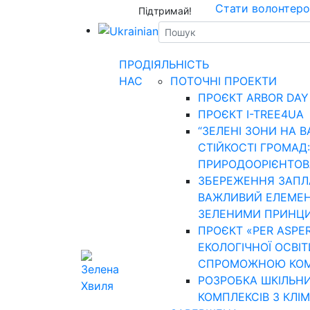
Стати волонтер
Підтримай!
ПРО
ДІЯЛЬНІСТЬ
НАС
ПОТОЧНІ ПРОЕКТИ
ПРОЄКТ ARBOR DAY
ПРОЄКТ I-TREE4UA
“ЗЕЛЕНІ ЗОНИ НА В
СТІЙКОСТІ ГРОМАД:
ПРИРОДООРІЄНТОВА
ЗБЕРЕЖЕННЯ ЗАПЛАВ
ВАЖЛИВИЙ ЕЛЕМЕН
ЗЕЛЕНИМИ ПРИНЦ
ПРОЄКТ «PER ASPE
ЕКОЛОГІЧНОЇ ОСВІТ
СПРОМОЖНОЮ КО
РОЗРОБКА ШКІЛЬН
КОМПЛЕКСІВ З КЛІ