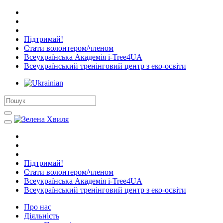
Підтримай!
Стати волонтером/членом
Всеукраїнська Академія i-Tree4UA
Всеукраїнський тренінговий центр з еко-освіти
Підтримай!
Стати волонтером/членом
Всеукраїнська Академія i-Tree4UA
Всеукраїнський тренінговий центр з еко-освіти
Про нас
Діяльність