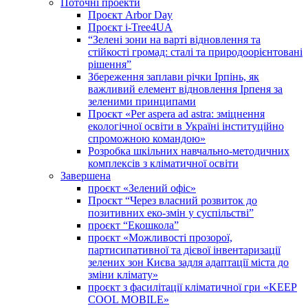
Поточні проекти
Проєкт Arbor Day
Проєкт i-Tree4UA
“Зелені зони на варті відновлення та
стійкості громад: cталі та природоорієнтовані
рішення”
Збереження заплави річки Ірпінь, як
важливий елемент відновлення Ірпеня за
зеленими принципами
Проєкт «Per aspera ad astra: зміцнення
екологічної освіти в Україні інституційно
спроможною командою»
Розробка шкільних навчально-методичних
комплексів з кліматичної освіти
Завершена
проєкт «Зелений офіс»
Проєкт “Через власний розвиток до
позитивних еко-змін у суспільстві”
проєкт “Екошкола”
проєкт «Можливості прозорої,
партисипативної та дієвої інвентаризації
зелених зон Києва задля адаптації міста до
зміни клімату»
проєкт з фасилітації кліматичної гри «KEEP
COOL MOBILE»