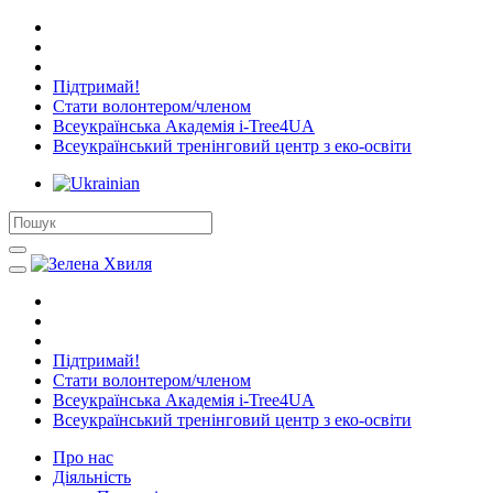
Підтримай!
Стати волонтером/членом
Всеукраїнська Академія i-Tree4UA
Всеукраїнський тренінговий центр з еко-освіти
Підтримай!
Стати волонтером/членом
Всеукраїнська Академія i-Tree4UA
Всеукраїнський тренінговий центр з еко-освіти
Про нас
Діяльність