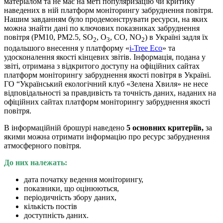
матеріалом та не має на меті популяризацію чи критику
наведених в ній платформ моніторингу забруднення повітря.
Нашим завданням було продемонструвати ресурси, на яких
можна знайти дані по ключових показниках забруднення
повітря (PM10, PM2.5, SO
, O
, CO, NO
) в Україні задля їх
2
3
2
подальшого внесення у платформу «
i-Tree Eco
» та
удосконалення якості кінцевих звітів. Інформація, подана у
звіті, отримана з відкритого доступу на офіційних сайтах
платформ моніторингу забруднення якості повітря в Україні.
ГО “Український екологічний клуб «Зелена Хвиля» не несе
відповідальності за правдивість та точність даних, наданих на
офіційних сайтах платформ моніторингу забруднення якості
повітря.
В інформаційній брошурі наведено
5 основних критеріїв,
за
якими можна отримати інформацію про ресурс забруднення
атмосферного повітря.
До них належать:
дата початку ведення моніторингу,
показники, що оцінюються,
періодичність збору даних,
кількість постів
доступність даних.