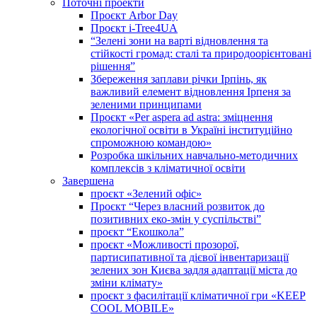
Поточні проекти
Проєкт Arbor Day
Проєкт i-Tree4UA
“Зелені зони на варті відновлення та
стійкості громад: cталі та природоорієнтовані
рішення”
Збереження заплави річки Ірпінь, як
важливий елемент відновлення Ірпеня за
зеленими принципами
Проєкт «Per aspera ad astra: зміцнення
екологічної освіти в Україні інституційно
спроможною командою»
Розробка шкільних навчально-методичних
комплексів з кліматичної освіти
Завершена
проєкт «Зелений офіс»
Проєкт “Через власний розвиток до
позитивних еко-змін у суспільстві”
проєкт “Екошкола”
проєкт «Можливості прозорої,
партисипативної та дієвої інвентаризації
зелених зон Києва задля адаптації міста до
зміни клімату»
проєкт з фасилітації кліматичної гри «KEEP
COOL MOBILE»