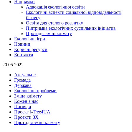
Напрямки
Адвокація екологічної освіти
Екологічні аспекти соціальної відповідальності
бізнесу
Освіта для сталого розвитку
Підтримка екологічних суспільних ініціатив
Протидія зміні клімату
Екологічні ігри
Новини
Корисні ресурси
Контакти
20.05.2022
Актуальне
Громада
Держава
Екологічні проблеми
Зміна клімату
Кожен з нас
Погляди
Проєкт i-Tree4UA
Проєкти ЗХ
Протидія зміні клімату