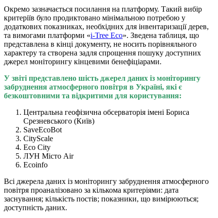
Окремо зазначається посилання на платформу. Такий вибір
критеріїв було продиктовано мінімальною потребою у
додаткових показниках, необхідних для інвентаризації дерев,
та вимогами платформи «
i-Tree Eco
». Зведена таблиця, що
представлена в кінці документу, не носить порівняльного
характеру та створена задля спрощення пошуку доступних
джерел моніторингу кінцевими бенефіціарами.
У звіті представлено шість джерел даних із моніторингу
забруднення атмосферного повітря в Україні, які є
безкоштовними та відкритими для користування:
Центральна геофізична обсерваторія імені Бориса
Срезневського (Київ)
SaveEcoBot
CityScale
Eco City
ЛУН Місто Air
Ecoinfo
Всі джерела даних із моніторингу забруднення атмосферного
повітря проаналізовано за кількома критеріями: дата
заснування; кількість постів; показники, що вимірюються;
доступність даних.