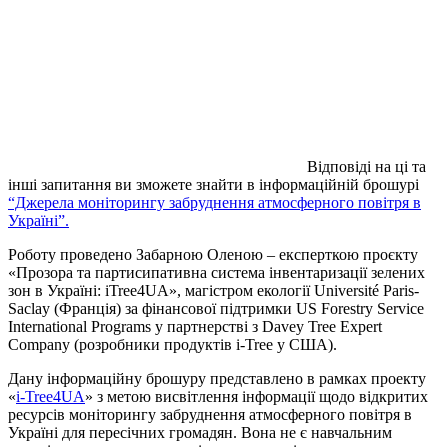
Відповіді на ці та
інші запитання ви зможете знайти в
інформаційній брошурі
“Джерела моніторингу забруднення атмосферного повітря в
Україні”.
Роботу проведено Забарною Оленою – експерткою проєкту
«Прозора та партисипативна система інвентаризації зелених
зон в Україні: iTree4UA», магістром екології Université Paris-
Saclay (Франція) за фінансової підтримки US Forestry Service
International Programs у партнерстві з Davey Tree Expert
Company (розробники продуктів i-Tree у США).
Дану інформаційну брошуру представлено в рамках проекту
«
i-Tree4UA
» з метою висвітлення інформації щодо відкритих
ресурсів моніторингу забруднення атмосферного повітря в
Україні для пересічних громадян. Вона не є навчальним