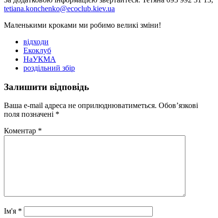
tetiana.konchenko@ecoclub.kiev.ua
Маленькими кроками ми робимо великі зміни!
відходи
Екоклуб
НаУКМА
роздільний збір
Залишити відповідь
Ваша e-mail адреса не оприлюднюватиметься.
Обов’язкові
поля позначені
*
Коментар
*
Ім'я
*