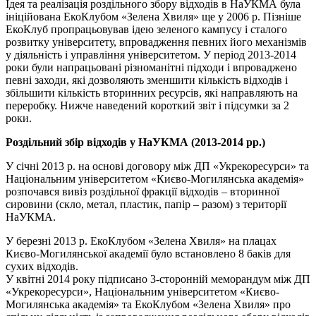
Ідея та реалізація роздільного збору відходів в НаУКМА була
ініційована ЕкоКлубом «Зелена Хвиля» ще у 2006 р. Пізніше
ЕкоКлуб пропрацьовував ідею зеленого кампусу і сталого
розвитку університету, впровадження певних його механізмів
у діяльність і управління університетом. У період 2013-2014
роки були напрацьовані різноманітні підходи і впроваджено
певні заходи, які дозволяють зменшити кількість відходів і
збільшити кількість вторинних ресурсів, які направляють на
переробку. Нижче наведений короткий звіт і підсумки за 2
роки.
Роздільний збір відходів у НаУКМА (2013-2014 рр.)
У січні 2013 р. на основі договору між ДП «Укрекоресурси» та
Національним університетом «Києво-Могилянська академія»
розпочався вивіз роздільної фракції відходів – вторинної
сировини (скло, метал, пластик, папір – разом) з території
НаУКМА.
У березні 2013 р. ЕкоКлубом «Зелена Хвиля» на плацах
Києво-Могилянської академії було встановлено 8 баків для
сухих відходів.
У квітні 2014 року підписано 3-сторонній меморандум між ДП
«Укрекоресурси», Національним університетом «Києво-
Могилянська академія» та ЕкоКлубом «Зелена Хвиля» про