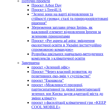
Поточні проекти
Проєкт Arbor Day
Проєкт i-Tree4UA
“Зелені зони на варті відновлення та
стійкості громад: cталі та природоорієнтовані
рішення”
Збереження заплави річки Ірпінь, як
важливий елемент відновлення Ірпеня за
зеленими принципами
Проєкт «Per aspera ad astra: зміцнення
екологічної освіти в Україні інституційно
спроможною командою»
Розробка шкільних навчально-методичних
комплексів з кліматичної освіти
Завершена
проєкт «Зелений офіс»
Проєкт “Через власний розвиток до
позитивних еко-змін у суспільстві”
проєкт “Екошкола”
проєкт «Можливості прозорої,
партисипативної та дієвої інвентаризації
зелених зон Києва задля адаптації міста до
зміни клімату»
проєкт з фасилітації кліматичної гри «KEEP
COOL MOBILE»