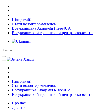
Підтримай!
Стати волонтером/членом
Всеукраїнська Академія i-Tree4UA
Всеукраїнський тренінговий центр з еко-освіти
Підтримай!
Стати волонтером/членом
Всеукраїнська Академія i-Tree4UA
Всеукраїнський тренінговий центр з еко-освіти
Про нас
Діяльність