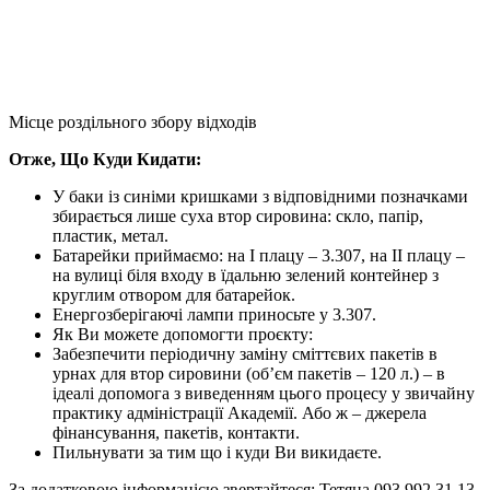
Місце роздільного збору відходів
Отже, Що Куди Кидати:
У баки із синіми кришками з відповідними позначками
збирається лише суха втор сировина: скло, папір,
пластик, метал.
Батарейки приймаємо: на І плацу – 3.307, на ІІ плацу –
на вулиці біля входу в їдальню зелений контейнер з
круглим отвором для батарейок.
Енергозберігаючі лампи приносьте у 3.307.
Як Ви можете допомогти проєкту:
Забезпечити періодичну заміну сміттєвих пакетів в
урнах для втор сировини (об’єм пакетів – 120 л.) – в
ідеалі допомога з виведенням цього процесу у звичайну
практику адміністрації Академії. Або ж – джерела
фінансування, пакетів, контакти.
Пильнувати за тим що і куди Ви викидаєте.
За додатковою інформацією звертайтеся: Тетяна 093 992 31 13,