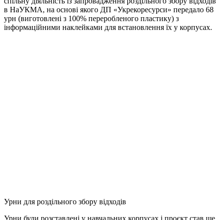
спільну діяльність із запровадження роздільного збору відходів
в НаУКМА, на основі якого ДП «Укрекоресурси» передало 68
урн (виготовлені з 100% переробленого пластику) з
інформаційними наклейками для встановлення їх у корпусах.
Урни для роздільного збору відходів
Урни були розставлені у навчальних корпусах і проєкт став ще