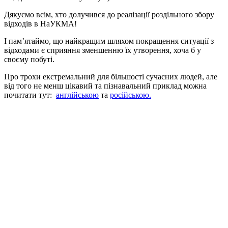
Дякуємо всім, хто долучився до реалізації роздільного збору
відходів в НаУКМА!
І пам’ятаймо, що найкращим шляхом покращення ситуації з
відходами є сприяння зменшенню їх утворення, хоча б у
своєму побуті.
Про трохи екстремальний для більшості сучасних людей, але
від того не менш цікавий та пізнавальний приклад можна
почитати тут:
англійською
та
російською.