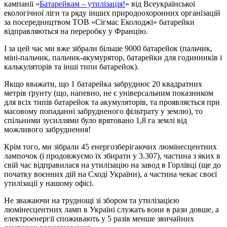
кампанії «
Батарейкам – утилізація!
» від Всеукраїнської
екологічної ліги та ряду інших природоохоронних організацій
за посередництвом ТОВ «Сігмас Еколоджі» батарейки
відправляються на переробку у Францію.
І за цей час ми вже зібрали більше 9000 батарейок (пальчик,
міні-пальчик, пальчик-акумурятор, батарейки для годинників і
калькуляторів та інші типи батарейок).
Якщо вважати, що 1 батарейка забруднює 20 квадратних
метрів ґрунту (що, напевно, не є універсальним показником
для всіх типів батарейок та акумуляторів, та проявляється при
масовому попаданні забрудненого фільтрату у землю), то
спільними зусиллями було врятовано 1,8 га землі від
можливого забруднення!
Крім того, ми зібрали 45 енергозберігаючих люмінесцентних
лампочок (і продовжуємо їх збирати у 3.307), частина з яких в
свій час відправилася на утилізацію на завод в Горлівці (ще до
початку воєнних дій на Сході України), а частина чекає своєї
утилізації у нашому офісі.
Не зважаючи на труднощі зі збором та утилізацією
люмінесцентних ламп в Україні служать вони в рази довше, а
електроенергії споживають у 5 разів менше звичайних