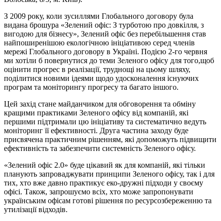
З 2009 року, коли зусиллями Глобального договору була
видана брошура «Зелений офіс: З турботою про довкілля, з
вигодою для бізнесу», Зелений офіс без перебільшення став
найпоширенішою екологічною ініціативою серед членів
мережі Глобального договору в Україні. Подією 2-го червня
ми хотіли б повернутися до теми Зеленого офісу для того,щоб
оцінити прогрес в реалізації, труднощі на цьому шляху,
поділитися новими ідеями щодо удосконалення існуючих
програм та моніторингу прогресу та багато іншого.
Цей захід стане майданчиком для обговорення та обміну
кращими практиками Зеленого офісу від компаній, які
першими підтримали цю ініціативу та систематично ведуть
моніторинг її ефективності. Друга частина заходу буде
присвячена практичним рішенням, які допоможуть підвищити
ефективність та забезпечити системність Зеленого офісу.
«Зелений офіс 2.0» буде цікавий як для компаній, які тільки
планують запроваджувати принципи Зеленого офісу, так і для
тих, хто вже давно практикує еко-дружні підходи у своєму
офісі. Також, запрошуємо всіх, хто може запропонувати
українським офісам готові рішення по ресурсозбереженню та
утилізації відходів.