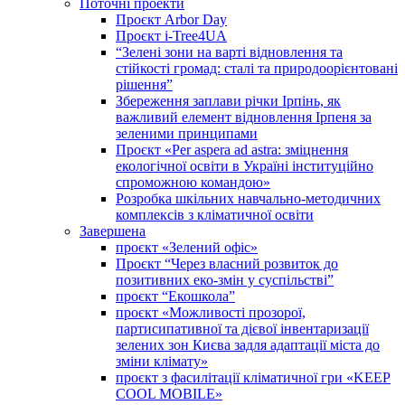
Поточні проекти
Проєкт Arbor Day
Проєкт i-Tree4UA
“Зелені зони на варті відновлення та
стійкості громад: cталі та природоорієнтовані
рішення”
Збереження заплави річки Ірпінь, як
важливий елемент відновлення Ірпеня за
зеленими принципами
Проєкт «Per aspera ad astra: зміцнення
екологічної освіти в Україні інституційно
спроможною командою»
Розробка шкільних навчально-методичних
комплексів з кліматичної освіти
Завершена
проєкт «Зелений офіс»
Проєкт “Через власний розвиток до
позитивних еко-змін у суспільстві”
проєкт “Екошкола”
проєкт «Можливості прозорої,
партисипативної та дієвої інвентаризації
зелених зон Києва задля адаптації міста до
зміни клімату»
проєкт з фасилітації кліматичної гри «KEEP
COOL MOBILE»