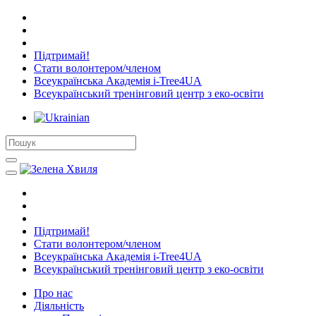
Підтримай!
Стати волонтером/членом
Всеукраїнська Академія i-Tree4UA
Всеукраїнський тренінговий центр з еко-освіти
Підтримай!
Стати волонтером/членом
Всеукраїнська Академія i-Tree4UA
Всеукраїнський тренінговий центр з еко-освіти
Про нас
Діяльність