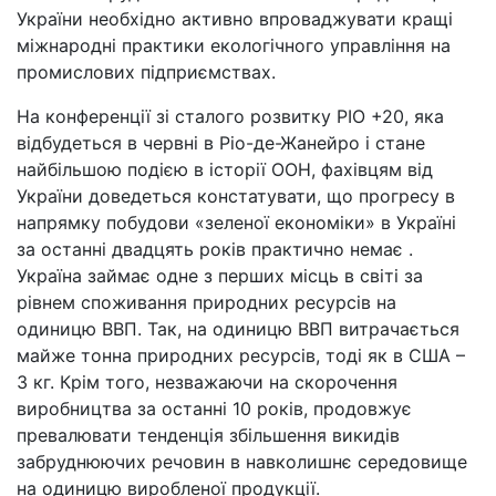
України необхідно активно впроваджувати кращі
міжнародні практики екологічного управління на
промислових підприємствах.
На конференції зі сталого розвитку РІО +20, яка
відбудеться в червні в Ріо-де-Жанейро і стане
найбільшою подією в історії ООН, фахівцям від
України доведеться констатувати, що прогресу в
напрямку побудови «зеленої економіки» в Україні
за останні двадцять років практично немає .
Україна займає одне з перших місць в світі за
рівнем споживання природних ресурсів на
одиницю ВВП. Так, на одиницю ВВП витрачається
майже тонна природних ресурсів, тоді як в США –
3 кг. Крім того, незважаючи на скорочення
виробництва за останні 10 років, продовжує
превалювати тенденція збільшення викидів
забруднюючих речовин в навколишнє середовище
на одиницю виробленої продукції.