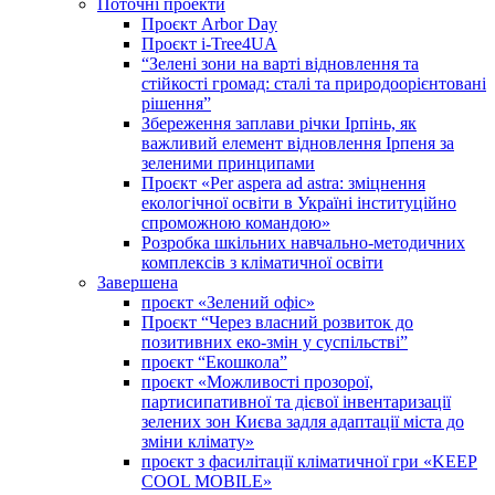
Поточні проекти
Проєкт Arbor Day
Проєкт i-Tree4UA
“Зелені зони на варті відновлення та
стійкості громад: cталі та природоорієнтовані
рішення”
Збереження заплави річки Ірпінь, як
важливий елемент відновлення Ірпеня за
зеленими принципами
Проєкт «Per aspera ad astra: зміцнення
екологічної освіти в Україні інституційно
спроможною командою»
Розробка шкільних навчально-методичних
комплексів з кліматичної освіти
Завершена
проєкт «Зелений офіс»
Проєкт “Через власний розвиток до
позитивних еко-змін у суспільстві”
проєкт “Екошкола”
проєкт «Можливості прозорої,
партисипативної та дієвої інвентаризації
зелених зон Києва задля адаптації міста до
зміни клімату»
проєкт з фасилітації кліматичної гри «KEEP
COOL MOBILE»