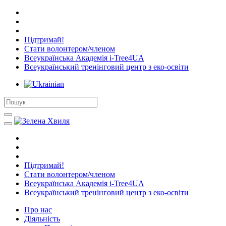
Підтримай!
Стати волонтером/членом
Всеукраїнська Академія i-Tree4UA
Всеукраїнський тренінговий центр з еко-освіти
Підтримай!
Стати волонтером/членом
Всеукраїнська Академія i-Tree4UA
Всеукраїнський тренінговий центр з еко-освіти
Про нас
Діяльність