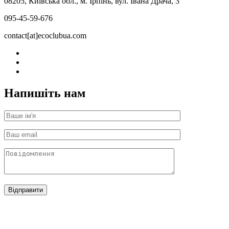
08205, Київська обл., м. Ірпінь, вул. Івана Драча, 3
095-45-59-676
contact[at]ecoclubua.com
Напишіть нам