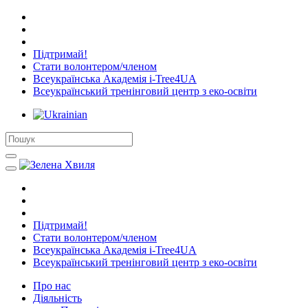
Підтримай!
Стати волонтером/членом
Всеукраїнська Академія i-Tree4UA
Всеукраїнський тренінговий центр з еко-освіти
Підтримай!
Стати волонтером/членом
Всеукраїнська Академія i-Tree4UA
Всеукраїнський тренінговий центр з еко-освіти
Про нас
Діяльність