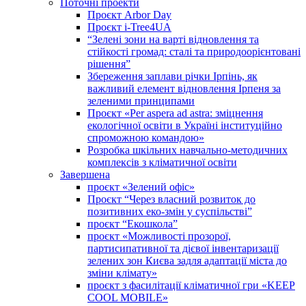
Поточні проекти
Проєкт Arbor Day
Проєкт i-Tree4UA
“Зелені зони на варті відновлення та
стійкості громад: cталі та природоорієнтовані
рішення”
Збереження заплави річки Ірпінь, як
важливий елемент відновлення Ірпеня за
зеленими принципами
Проєкт «Per aspera ad astra: зміцнення
екологічної освіти в Україні інституційно
спроможною командою»
Розробка шкільних навчально-методичних
комплексів з кліматичної освіти
Завершена
проєкт «Зелений офіс»
Проєкт “Через власний розвиток до
позитивних еко-змін у суспільстві”
проєкт “Екошкола”
проєкт «Можливості прозорої,
партисипативної та дієвої інвентаризації
зелених зон Києва задля адаптації міста до
зміни клімату»
проєкт з фасилітації кліматичної гри «KEEP
COOL MOBILE»