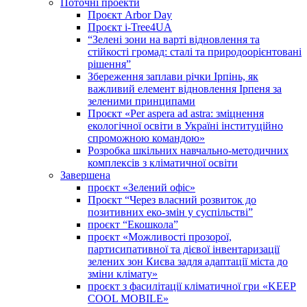
Поточні проекти
Проєкт Arbor Day
Проєкт i-Tree4UA
“Зелені зони на варті відновлення та
стійкості громад: cталі та природоорієнтовані
рішення”
Збереження заплави річки Ірпінь, як
важливий елемент відновлення Ірпеня за
зеленими принципами
Проєкт «Per aspera ad astra: зміцнення
екологічної освіти в Україні інституційно
спроможною командою»
Розробка шкільних навчально-методичних
комплексів з кліматичної освіти
Завершена
проєкт «Зелений офіс»
Проєкт “Через власний розвиток до
позитивних еко-змін у суспільстві”
проєкт “Екошкола”
проєкт «Можливості прозорої,
партисипативної та дієвої інвентаризації
зелених зон Києва задля адаптації міста до
зміни клімату»
проєкт з фасилітації кліматичної гри «KEEP
COOL MOBILE»