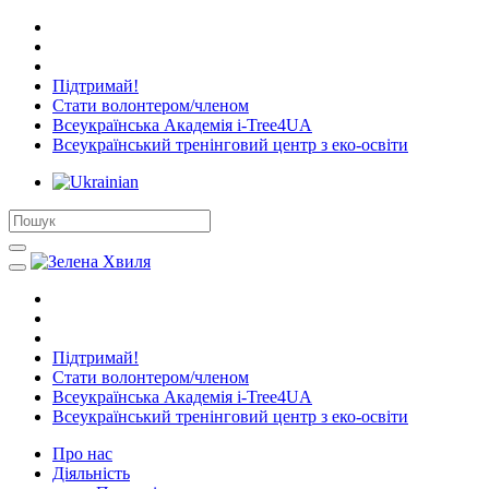
Підтримай!
Стати волонтером/членом
Всеукраїнська Академія i-Tree4UA
Всеукраїнський тренінговий центр з еко-освіти
Підтримай!
Стати волонтером/членом
Всеукраїнська Академія i-Tree4UA
Всеукраїнський тренінговий центр з еко-освіти
Про нас
Діяльність