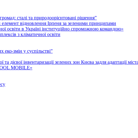
і громад: cталі та природоорієнтовані рішення”
й елемент відновлення Ірпеня за зеленими принципами
гічної освіти в Україні інституційно спроможною командою»
лексів з кліматичної освіти
 еко-змін у суспільстві”
та дієвої інвентаризації зелених зон Києва задля адаптації міст
P COOL MOBILE»
есу