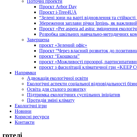
Поточні проекти
Проєкт Arbor Day
Проєкт i-Tree4UA
“Зелені зони на варті відновлення та стійкост
Збереження заплави річки Ірпінь, як важливи
Проєкт «Per aspera ad astra: зміцнення еколо
Розробка шкільних навчально-методичних комп
Завершена
проєкт «Зелений офіс»
Проєкт “Через власний розвиток до позитивних
проєкт “Екошкола”
проєкт «Можливості прозорої, партисипативної 
проєкт з фасилітації кліматичної гри «KEE
Напрямки
Адвокація екологічної освіти
Екологічні аспекти соціальної відповідальності бізн
Освіта для сталого розвитку
Підтримка екологічних суспільних ініціатив
Протидія зміні клімату
Екологічні ігри
Новини
Корисні ресурси
Контакти
готелі