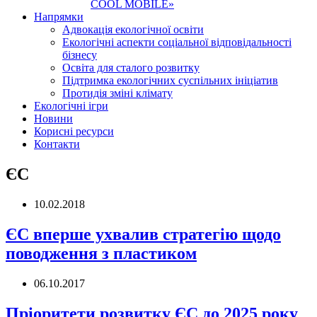
COOL MOBILE»
Напрямки
Адвокація екологічної освіти
Екологічні аспекти соціальної відповідальності
бізнесу
Освіта для сталого розвитку
Підтримка екологічних суспільних ініціатив
Протидія зміні клімату
Екологічні ігри
Новини
Корисні ресурси
Контакти
ЄС
10.02.2018
ЄС вперше ухвалив стратегію щодо
поводження з пластиком
06.10.2017
Пріоритети розвитку ЄС до 2025 року