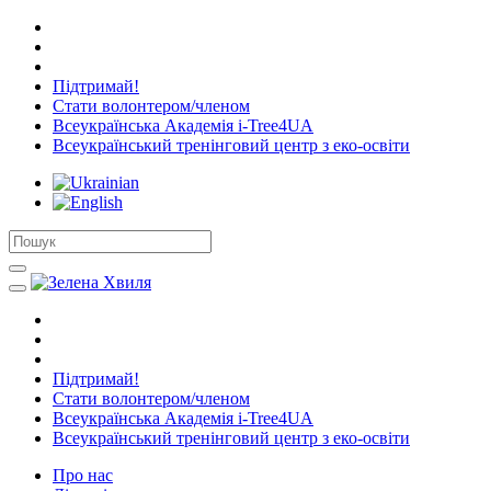
Підтримай!
Стати волонтером/членом
Всеукраїнська Академія i-Tree4UA
Всеукраїнський тренінговий центр з еко-освіти
Підтримай!
Стати волонтером/членом
Всеукраїнська Академія i-Tree4UA
Всеукраїнський тренінговий центр з еко-освіти
Про нас