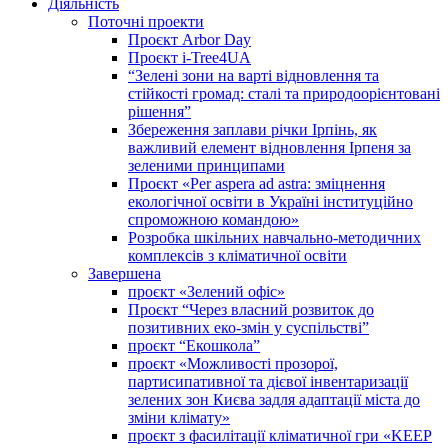
Діяльність
Поточні проекти
Проєкт Arbor Day
Проєкт i-Tree4UA
“Зелені зони на варті відновлення та
стійкості громад: cталі та природоорієнтовані
рішення”
Збереження заплави річки Ірпінь, як
важливий елемент відновлення Ірпеня за
зеленими принципами
Проєкт «Per aspera ad astra: зміцнення
екологічної освіти в Україні інституційно
спроможною командою»
Розробка шкільних навчально-методичних
комплексів з кліматичної освіти
Завершена
проєкт «Зелений офіс»
Проєкт “Через власний розвиток до
позитивних еко-змін у суспільстві”
проєкт “Екошкола”
проєкт «Можливості прозорої,
партисипативної та дієвої інвентаризації
зелених зон Києва задля адаптації міста до
зміни клімату»
проєкт з фасилітації кліматичної гри «KEEP