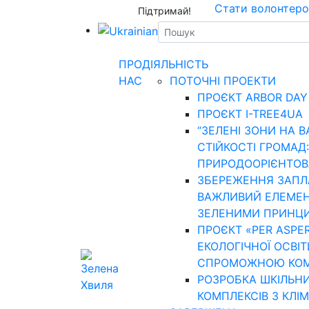
Стати волонтер
Підтримай!
ПРО
ДІЯЛЬНІСТЬ
НАС
ПОТОЧНІ ПРОЕКТИ
ПРОЄКТ ARBOR DAY
ПРОЄКТ I-TREE4UA
“ЗЕЛЕНІ ЗОНИ НА В
СТІЙКОСТІ ГРОМАД:
ПРИРОДООРІЄНТОВА
ЗБЕРЕЖЕННЯ ЗАПЛАВ
ВАЖЛИВИЙ ЕЛЕМЕН
ЗЕЛЕНИМИ ПРИНЦ
ПРОЄКТ «PER ASPE
ЕКОЛОГІЧНОЇ ОСВІТ
СПРОМОЖНОЮ КО
РОЗРОБКА ШКІЛЬН
КОМПЛЕКСІВ З КЛІ