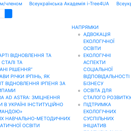
ом/членом
Всеукраїнська Академія i-Tree4UA
Всеук
НАПРЯМКИ
АДВОКАЦІЯ
ЕКОЛОГІЧНОЇ
ОСВІТИ
АРТІ ВІДНОВЛЕННЯ ТА
ЕКОЛОГІЧНІ
 CТАЛІ ТА
АСПЕКТИ
НІ РІШЕННЯ”
СОЦІАЛЬНОЇ
И РІЧКИ ІРПІНЬ, ЯК
ВІДПОВІДАЛЬНОСТІ
Т ВІДНОВЛЕННЯ ІРПЕНЯ ЗА
БІЗНЕСУ
ИПАМИ
ОСВІТА ДЛЯ
RA AD ASTRA: ЗМІЦНЕННЯ
СТАЛОГО РОЗВИТК
И В УКРАЇНІ ІНСТИТУЦІЙНО
ПІДТРИМКА
МАНДОЮ»
ЕКОЛОГІЧНИХ
ИХ НАВЧАЛЬНО-МЕТОДИЧНИХ
СУСПІЛЬНИХ
МАТИЧНОЇ ОСВІТИ
ІНІЦІАТИВ