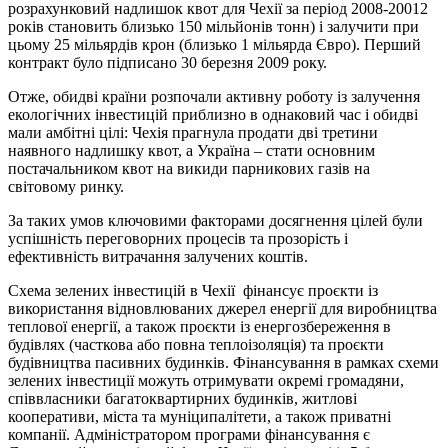
розрахунковий надлишок квот для Чехії за період 2008-20012
років становить близько 150 мільйонів тонн) і залучити при
цьому 25 мільярдів крон (близько 1 мільярда Євро). Перший
контракт було підписано 30 березня 2009 року.
Отже, обидві країни розпочали активну роботу із залучення
екологічних інвестицій приблизно в однаковий час і обидві
мали амбітні цілі: Чехія прагнула продати дві третини
наявного надлишку квот, а Україна – стати основним
постачальником квот на викиди парникових газів на
світовому ринку.
За таких умов ключовими факторами досягнення цілей були
успішність переговорних процесів та прозорість і
ефективність витрачання залучених коштів.
Схема зелених інвестицій в Чехії фінансує проєкти із
використання відновлюваних джерел енергії для виробництва
теплової енергії, а також проєкти із енергозбереження в
будівлях (часткова або повна теплоізоляція) та проєкти
будівництва пасивних будинків. Фінансування в рамках схеми
зелених інвестиції можуть отримувати окремі громадяни,
співвласники багатоквартирних будинків, житлові
кооперативи, міста та муніципалітети, а також приватні
компанії. Адміністратором програми фінансування є