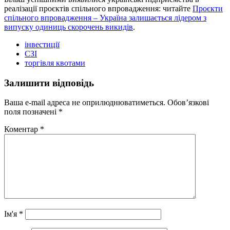
реалізації проєктів спільного впровадження: читайте
Проєкти
спільного впровадження – Україна залишається лідером з
випуску одиниць скорочень викидів
.
інвестиції
СЗІ
торгівля квотами
Залишити відповідь
Ваша e-mail адреса не оприлюднюватиметься.
Обов’язкові
поля позначені
*
Коментар
*
Ім'я
*