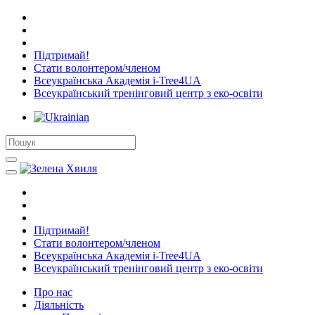
Підтримай!
Стати волонтером/членом
Всеукраїнська Академія i-Tree4UA
Всеукраїнський тренінговий центр з еко-освіти
Підтримай!
Стати волонтером/членом
Всеукраїнська Академія i-Tree4UA
Всеукраїнський тренінговий центр з еко-освіти
Про нас
Діяльність