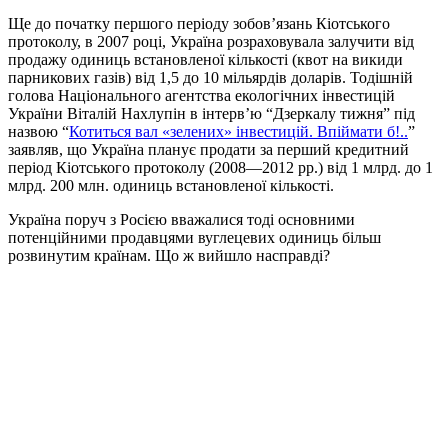
Ще до початку першого періоду зобов’язань Кіотського
протоколу, в 2007 році, Україна розраховувала залучити від
продажу одиниць встановленої кількості (квот на викиди
парникових газів) від 1,5 до 10 мільярдів доларів. Тодішній
голова Національного агентства екологічних інвестицій
України Віталій Нахлупін в інтерв’ю “Дзеркалу тижня” під
назвою “
Котиться вал «зелених» інвестицій. Впіймати б!..
”
заявляв, що Україна планує продати за перший кредитний
період Кіотського протоколу (2008—2012 рр.) від 1 млрд. до 1
млрд. 200 млн. одиниць встановленої кількості.
Україна поруч з Росією вважалися тоді основними
потенційними продавцями вуглецевих одиниць більш
розвинутим країнам. Що ж вийшло насправді?