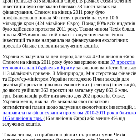
крон (близько 815 мільйонів Євро). В рамках схеми зелених
інвестицій було одержано близько 78 тисяч заявок на
фінансування. Станом на кінець 2011 року було
профінансовано понад 50 тисяч проєктів на суму 10,6
мільярдів крон (424 мільйони Євро). Понад 80% всіх видатків
було здійснено протягом 2011 року. Таким чином Чехія більш,
ніж на 80% виконала свій план із залучення екологічних
інвестицій та вже направила на фінансування екологічних
проєктів більше половини залучених коштів.
Україна ж залучила за цей період близько 470 мільйонів Євро.
Станом на кінець 2011 року було завершено лише
37 проєктів
теплової санації будівель в Криму
загальною вартістю близько
113 мільйонів гривень. З Мінприроди, Міністерством фінансів
та Прем’єр-міністром України погоджено План заходів для
реалізації проєктів цільових екологічних (зелених) інвестицій,
до якого увійшли 363 проєкти на загальну суму 863,6 млн.
грн. Виконавців робіт визначено для 202 проєктів. Отже,
Україна менш, ніж на 5% виконала свої початкові
оптимістичні плани щодо залучення екологічних інвестицій, і
направила на фінансування протягом 2010-2011 років близько
165 мільйонів грн.
(16 мільйонів Євро) або менше 4% від
залучених коштів.
Таким чином, за приблизно рівних стартових умов Чехія