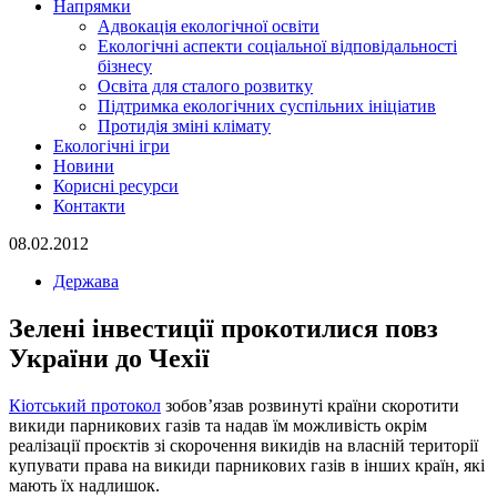
Напрямки
Адвокація екологічної освіти
Екологічні аспекти соціальної відповідальності
бізнесу
Освіта для сталого розвитку
Підтримка екологічних суспільних ініціатив
Протидія зміні клімату
Екологічні ігри
Новини
Корисні ресурси
Контакти
08.02.2012
Держава
Зелені інвестиції прокотилися повз
України до Чехії
Кіотський протокол
зобов’язав розвинуті країни скоротити
викиди парникових газів та надав їм можливість окрім
реалізації проєктів зі скорочення викидів на власній території
купувати права на викиди парникових газів в інших країн, які
мають їх надлишок.