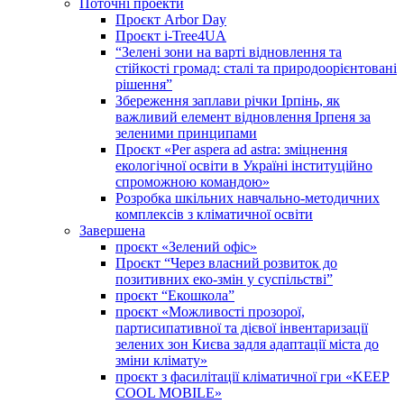
Поточні проекти
Проєкт Arbor Day
Проєкт i-Tree4UA
“Зелені зони на варті відновлення та
стійкості громад: cталі та природоорієнтовані
рішення”
Збереження заплави річки Ірпінь, як
важливий елемент відновлення Ірпеня за
зеленими принципами
Проєкт «Per aspera ad astra: зміцнення
екологічної освіти в Україні інституційно
спроможною командою»
Розробка шкільних навчально-методичних
комплексів з кліматичної освіти
Завершена
проєкт «Зелений офіс»
Проєкт “Через власний розвиток до
позитивних еко-змін у суспільстві”
проєкт “Екошкола”
проєкт «Можливості прозорої,
партисипативної та дієвої інвентаризації
зелених зон Києва задля адаптації міста до
зміни клімату»
проєкт з фасилітації кліматичної гри «KEEP
COOL MOBILE»