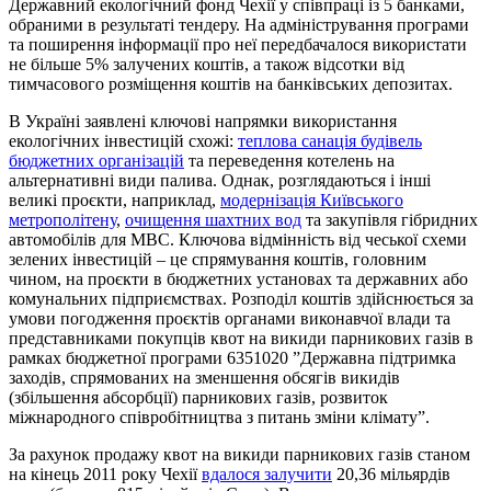
Державний екологічний фонд Чехії у співпраці із 5 банками,
обраними в результаті тендеру. На адміністрування програми
та поширення інформації про неї передбачалося використати
не більше 5% залучених коштів, а також відсотки від
тимчасового розміщення коштів на банківських депозитах.
В Україні заявлені ключові напрямки використання
екологічних інвестицій схожі:
теплова санація будівель
бюджетних організацій
та переведення котелень на
альтернативні види палива. Однак, розглядаються і інші
великі проєкти, наприклад,
модернізація Київського
метрополітену
,
очищення шахтних вод
та закупівля гібридних
автомобілів для МВС. Ключова відмінність від чеської схеми
зелених інвестицій – це спрямування коштів, головним
чином, на проєкти в бюджетних установах та державних або
комунальних підприємствах. Розподіл коштів здійснюється за
умови погодження проєктів органами виконавчої влади та
представниками покупців квот на викиди парникових газів в
рамках бюджетної програми 6351020 ”Державна підтримка
заходів, спрямованих на зменшення обсягів викидів
(збільшення абсорбції) парникових газів, розвиток
міжнародного співробітництва з питань зміни клімату”.
За рахунок продажу квот на викиди парникових газів станом
на кінець 2011 року Чехії
вдалося залучити
20,36 мільярдів