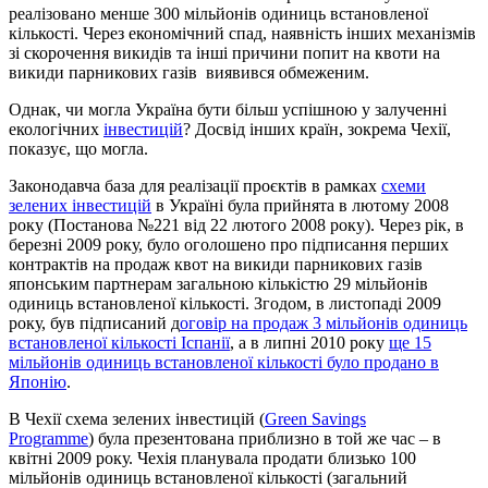
реалізовано менше 300 мільйонів одиниць встановленої
кількості. Через економічний спад, наявність інших механізмів
зі скорочення викидів та інші причини попит на квоти на
викиди парникових газів виявився обмеженим.
Однак, чи могла Україна бути більш успішною у залученні
екологічних
інвестицій
? Досвід інших країн, зокрема Чехії,
показує, що могла.
Законодавча база для реалізації проєктів в рамках
схеми
зелених інвестицій
в Україні була прийнята в лютому 2008
року (Постанова №221 від 22 лютого 2008 року). Через рік, в
березні 2009 року, було оголошено про підписання перших
контрактів на продаж квот на викиди парникових газів
японським партнерам загальною кількістю 29 мільйонів
одиниць встановленої кількості. Згодом, в листопаді 2009
року, був підписаний д
оговір на продаж 3 мільйонів одиниць
встановленої кількості Іспанії
, а в липні 2010 року
ще 15
мільйонів одиниць встановленої кількості було продано в
Японію
.
В Чехії схема зелених інвестицій (
Green Savings
Programme
) була презентована приблизно в той же час – в
квітні 2009 року. Чехія планувала продати близько 100
мільйонів одиниць встановленої кількості (загальний