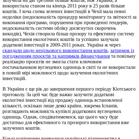
залучила на дві третини більше коштів, ніж Україна, а
використала станом на кінець 2011 року в 25 разів більше
коштів. І хоча схема зелених інвестицій в Чехії мала певні
недоліки (недосконалість процедур моніторингу та звітності за
виконання програми, порушення при проведенні тендерів,
недосконалість системи обліку досягнутих скорочень
викидів), Чехія створила більш прозору та ефективну систему
використання екологічних коштів та успішно залучала
додаткові інвестиції в 2009-2011 роках. Україна ж через
скандали щодо нецільового використання коштів
,
затримок із
погодженням проєктів та напрямків фінансування
та повільну
реалізацію проєктів не змогла стати ключовим
постачальником вуглецевих одиниць в світі та не використали
в повній мірі можливості щодо залучення екологічних
інвестицій.
В України є ще рік до завершення першого періоду Кіотського
протоколу. За цей час буде важко залучити додаткові
екологічні інвестиції від продажу одиниць встановленої
кількості, оскільки лише деякі країни, зокрема Іспанія,
розглядають можливість купівлі додаткових вуглецевих
одиниць. Однак, сподіватимемося, що цього часу буде
достатньо для ефективного та прозорого використання вже
залучених коштів.
Більш успішними виявилися українські підприємства в