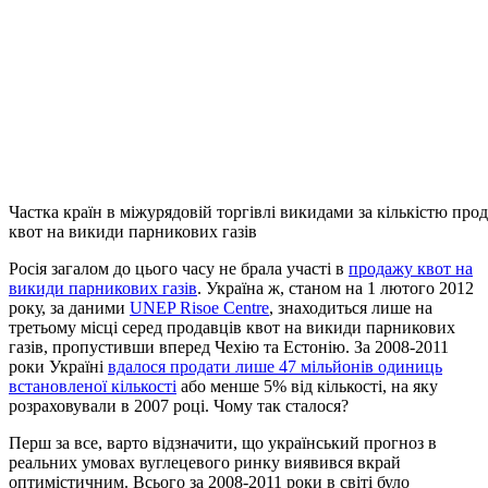
Частка країн в міжурядовій торгівлі викидами за кількістю про
квот на викиди парникових газів
Росія загалом до цього часу не брала участі в
продажу квот на
викиди парникових газів
. Україна ж, станом на 1 лютого 2012
року, за даними
UNEP Risoe Centre
, знаходиться лише на
третьому місці серед продавців квот на викиди парникових
газів, пропустивши вперед Чехію та Естонію. За 2008-2011
роки Україні
вдалося продати лише 47 мільйонів одиниць
встановленої кількості
або менше 5% від кількості, на яку
розраховували в 2007 році. Чому так сталося?
Перш за все, варто відзначити, що український прогноз в
реальних умовах вуглецевого ринку виявився вкрай
оптимістичним. Всього за 2008-2011 роки в світі було