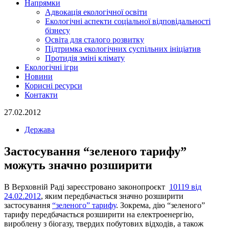
Напрямки
Адвокація екологічної освіти
Екологічні аспекти соціальної відповідальності
бізнесу
Освіта для сталого розвитку
Підтримка екологічних суспільних ініціатив
Протидія зміні клімату
Екологічні ігри
Новини
Корисні ресурси
Контакти
27.02.2012
Держава
Застосування “зеленого тарифу”
можуть значно розширити
В Верховній Раді зареєстровано законопроєкт
10119 від
24.02.2012
, яким передбачається значно розширити
застосування
“зеленого” тарифу
. Зокрема, дію “зеленого”
тарифу передбачається розширити на електроенергію,
вироблену з біогазу, твердих побутових відходів, а також