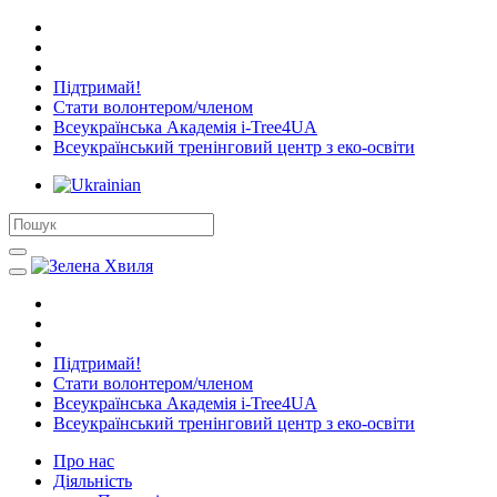
Підтримай!
Стати волонтером/членом
Всеукраїнська Академія i-Tree4UA
Всеукраїнський тренінговий центр з еко-освіти
Підтримай!
Стати волонтером/членом
Всеукраїнська Академія i-Tree4UA
Всеукраїнський тренінговий центр з еко-освіти
Про нас
Діяльність