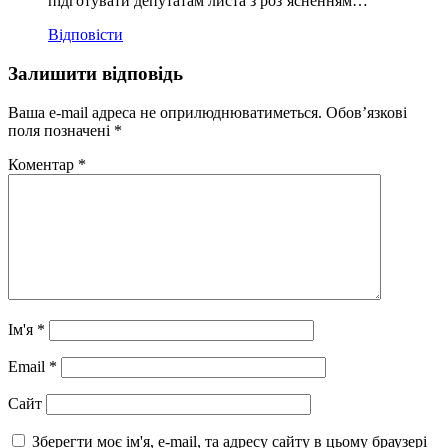
підготувати депутатам листа з роз’ясненням…
Відповісти
Залишити відповідь
Ваша e-mail адреса не оприлюднюватиметься.
Обов’язкові
поля позначені
*
Коментар
*
Ім'я
*
Email
*
Сайт
Зберегти моє ім'я, e-mail, та адресу сайту в цьому браузері