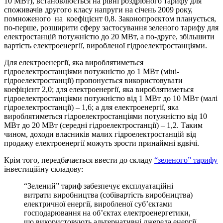
10 МВт), встановлюється на рівні роздрібного тарифу для
споживачів другого класу напруги на січень 2009 року,
помноженого на коефіцієнт 0,8. Законопроєктом планується,
по-перше, розширити сферу застосування зеленого тарифу для
електростанцій потужністю до 20 МВт, а по-друге, збільшити
вартість електроенергії, виробленої гідроелектростанціями.
Для електроенергії, яка вироблятиметься
гідроелектростанціями потужністю до 1 МВт (міні-
гідроелектростанції) пропонується використовувати
коефіцієнт 2,0; для електроенергії, яка вироблятиметься
гідроелектростанціями потужністю від 1 МВт до 10 МВт (малі
гідроелектростанції) – 1,6; а для електроенергії, яка
вироблятиметься гідроелектростанціями потужністю від 10
МВт до 20 МВт (середні гідроелектростанції) – 1,2. Таким
чином, доходи власників малих гідроелектростанцій від
продажу електроенергії можуть зрости принаймні вдвічі.
Крім того, передбачається ввести до складу
“зеленого” тарифу
інвестиційну складову:
“Зелений” тариф забезпечує експлуатаційні
витрати виробництва (собівартість виробництва)
електричної енергії, виробленої суб’єктами
господарювання на об’єктах електроенергетики,
що використовують альтернативні джерела енергії