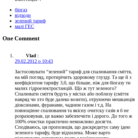
біогаз
відходи
зелений тариф
малі ГЕС
One Comment
Vlad
:
29.02.2012 о 10:43
Застосовувати “зелений” тариф для спалювання сміття,
на мій погляд, протирічить здоровому глузду. Та ще й з
коефіцієнтом тарифу 3,0, що більше, ніж для біогазу ти
малих гідроелектростанцій. Що ж тут зеленого?
Спалювати сміття будуть у містах або поблизу (сміття
навряд чи хто буде далеко возити), отруюючи мешканців
діоксинами, фуранами, чадним газом і т.д. На
повноцінне спалювання та якісну очитску газів я б не
розраховував, це важко забезпечити і дорого. До того ж
100% очистки практично неможливо досягти.
Сподіваюсь, ця пропозиція, що дискредитує саму ідею
зеленого тарифу, буде відхилена. Може варто