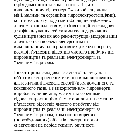
(крім доменного та коксівного газів, а з
використанням гідроенергії – вироблену лише
міні, малими та середніми гідроелектростанціями),
кошти на сплату податків і зборів, передбачених
діючим законодавством, та інвестиційну складову
для фінансування суб’єктами господарювання
будівництва нових або реконструкції (модернізації)
діючих об’єктів електроенергетики з
використанням альтернативних джерел енергії у
розмірі п’ятдесяти відсотків чистого прибутку від
виробництва та реалізації електроенергії за
“зеленим” тарифом.
Інвестиційна складова “зеленого” тарифу для
об’єктів електроенергетики, що використовують
альтернативні джерела енергії (крім доменного та
коксівного газів, а з використанням гідроенергії –
вироблену лише міні, малими та середніми
гідроелектростанціями), має становити не менше
п’ятдесяти відсотків чистого прибутку від
виробництва та реалізації електроенергії за
“зеленим” тарифом, крім новостворених
(новозбудованих) об’єктів альтернативної
енергетики на період терміну окупності
інвестицій».