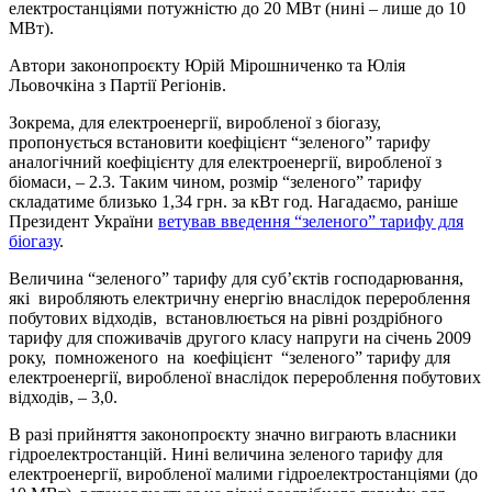
електростанціями потужністю до 20 МВт (нині – лише до 10
МВт).
Автори законопроєкту Юрій Мірошниченко та Юлія
Льовочкіна з Партії Регіонів.
Зокрема, для електроенергії, виробленої з біогазу,
пропонується встановити коефіцієнт “зеленого” тарифу
аналогічний коефіцієнту для електроенергії, виробленої з
біомаси, – 2.3. Таким чином, розмір “зеленого” тарифу
складатиме близько 1,34 грн. за кВт год. Нагадаємо, раніше
Президент України
ветував введення “зеленого” тарифу для
біогазу
.
Величина “зеленого” тарифу для суб’єктів господарювання,
які виробляють електричну енергію внаслідок перероблення
побутових відходів, встановлюється на рівні роздрібного
тарифу для споживачів другого класу напруги на січень 2009
року, помноженого на коефіцієнт “зеленого” тарифу для
електроенергії, виробленої внаслідок перероблення побутових
відходів, – 3,0.
В разі прийняття законопроєкту значно виграють власники
гідроелектростанцій. Нині величина зеленого тарифу для
електроенергії, виробленої малими гідроелектростанціями (до