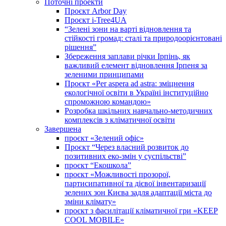
Поточні проекти
Проєкт Arbor Day
Проєкт i-Tree4UA
“Зелені зони на варті відновлення та
стійкості громад: cталі та природоорієнтовані
рішення”
Збереження заплави річки Ірпінь, як
важливий елемент відновлення Ірпеня за
зеленими принципами
Проєкт «Per aspera ad astra: зміцнення
екологічної освіти в Україні інституційно
спроможною командою»
Розробка шкільних навчально-методичних
комплексів з кліматичної освіти
Завершена
проєкт «Зелений офіс»
Проєкт “Через власний розвиток до
позитивних еко-змін у суспільстві”
проєкт “Екошкола”
проєкт «Можливості прозорої,
партисипативної та дієвої інвентаризації
зелених зон Києва задля адаптації міста до
зміни клімату»
проєкт з фасилітації кліматичної гри «KEEP
COOL MOBILE»