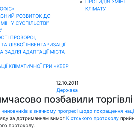
ПРОТИДІЯ ЗМІНІ
ОФІС»
КЛІМАТУ
АСНИЙ РОЗВИТОК ДО
МІН У СУСПІЛЬСТВІ”
”
ТІ ПРОЗОРОЇ,
А ДІЄВОЇ ІНВЕНТАРИЗАЦІЇ
А ЗАДЛЯ АДАПТАЦІЇ МІСТА
»
ЦІЇ КЛІМАТИЧНОЇ ГРИ «KEEP
12.10.2011
Держава
имчасово позбавили торгівл
 чиновників в значному прогресі щодо покращення наці
агляду за дотриманням вимог
Кіотського протоколу
прийн
ого протоколу.