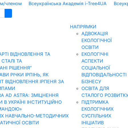
ом/членом
Всеукраїнська Академія i-Tree4UA
Всеук
НАПРЯМКИ
АДВОКАЦІЯ
ЕКОЛОГІЧНОЇ
ОСВІТИ
АРТІ ВІДНОВЛЕННЯ ТА
ЕКОЛОГІЧНІ
 CТАЛІ ТА
АСПЕКТИ
НІ РІШЕННЯ”
СОЦІАЛЬНОЇ
И РІЧКИ ІРПІНЬ, ЯК
ВІДПОВІДАЛЬНОСТІ
Т ВІДНОВЛЕННЯ ІРПЕНЯ ЗА
БІЗНЕСУ
ИПАМИ
ОСВІТА ДЛЯ
RA AD ASTRA: ЗМІЦНЕННЯ
СТАЛОГО РОЗВИТК
И В УКРАЇНІ ІНСТИТУЦІЙНО
ПІДТРИМКА
МАНДОЮ»
ЕКОЛОГІЧНИХ
ИХ НАВЧАЛЬНО-МЕТОДИЧНИХ
СУСПІЛЬНИХ
МАТИЧНОЇ ОСВІТИ
ІНІЦІАТИВ