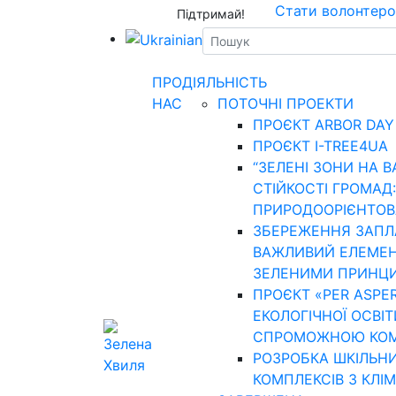
Стати волонтер
Підтримай!
ПРО
ДІЯЛЬНІСТЬ
НАС
ПОТОЧНІ ПРОЕКТИ
ПРОЄКТ ARBOR DAY
ПРОЄКТ I-TREE4UA
“ЗЕЛЕНІ ЗОНИ НА В
СТІЙКОСТІ ГРОМАД:
ПРИРОДООРІЄНТОВА
ЗБЕРЕЖЕННЯ ЗАПЛАВ
ВАЖЛИВИЙ ЕЛЕМЕН
ЗЕЛЕНИМИ ПРИНЦ
ПРОЄКТ «PER ASPE
ЕКОЛОГІЧНОЇ ОСВІТ
СПРОМОЖНОЮ КО
РОЗРОБКА ШКІЛЬН
КОМПЛЕКСІВ З КЛІ