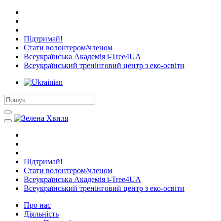
Підтримай!
Стати волонтером/членом
Всеукраїнська Академія i-Tree4UA
Всеукраїнський тренінговий центр з еко-освіти
Підтримай!
Стати волонтером/членом
Всеукраїнська Академія i-Tree4UA
Всеукраїнський тренінговий центр з еко-освіти
Про нас
Діяльність