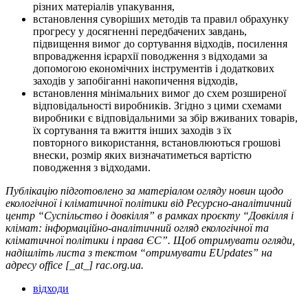
різних матеріалів упакування,
встановлення суворіших методів та правил обрахунку
прогресу у досягненні передбачених завдань,
підвищення вимог до сортування відходів, посилення
впровадження ієрархії поводження з відходами за
допомогою економічних інструментів і додаткових
заходів у запобіганні накопичення відходів,
встановлення мінімальних вимог до схем розширеної
відповідальності виробників. Згідно з цими схемами
виробники є відповідальними за збір вживаних товарів,
їх сортування та вжиття інших заходів з їх
повторного використання, встановлюються грошові
внески, розмір яких визначатиметься вартістю
поводження з відходами.
Публікацію підготовлено за матеріалом огляду новин щодо
екологічної і кліматичної політики від Ресурсно-аналітичний
центр “Суспільство і довкілля”
в рамках проєкту “Довкілля і
клімат: інформаційно-аналітичний огляд екологічної та
кліматичної політики і права ЄС”. Щоб отримувати огляди,
надішліть листа з текстом “отримувати EUpdates” на
адресу office [_at_] rac.org.ua.
відходи