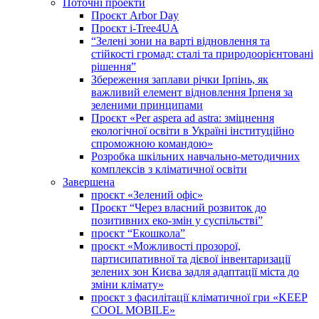
Поточні проекти
Проєкт Arbor Day
Проєкт i-Tree4UA
“Зелені зони на варті відновлення та
стійкості громад: cталі та природоорієнтовані
рішення”
Збереження заплави річки Ірпінь, як
важливий елемент відновлення Ірпеня за
зеленими принципами
Проєкт «Per aspera ad astra: зміцнення
екологічної освіти в Україні інституційно
спроможною командою»
Розробка шкільних навчально-методичних
комплексів з кліматичної освіти
Завершена
проєкт «Зелений офіс»
Проєкт “Через власний розвиток до
позитивних еко-змін у суспільстві”
проєкт “Екошкола”
проєкт «Можливості прозорої,
партисипативної та дієвої інвентаризації
зелених зон Києва задля адаптації міста до
зміни клімату»
проєкт з фасилітації кліматичної гри «KEEP
COOL MOBILE»