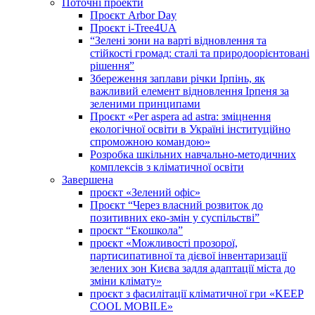
Поточні проекти
Проєкт Arbor Day
Проєкт i-Tree4UA
“Зелені зони на варті відновлення та
стійкості громад: cталі та природоорієнтовані
рішення”
Збереження заплави річки Ірпінь, як
важливий елемент відновлення Ірпеня за
зеленими принципами
Проєкт «Per aspera ad astra: зміцнення
екологічної освіти в Україні інституційно
спроможною командою»
Розробка шкільних навчально-методичних
комплексів з кліматичної освіти
Завершена
проєкт «Зелений офіс»
Проєкт “Через власний розвиток до
позитивних еко-змін у суспільстві”
проєкт “Екошкола”
проєкт «Можливості прозорої,
партисипативної та дієвої інвентаризації
зелених зон Києва задля адаптації міста до
зміни клімату»
проєкт з фасилітації кліматичної гри «KEEP
COOL MOBILE»