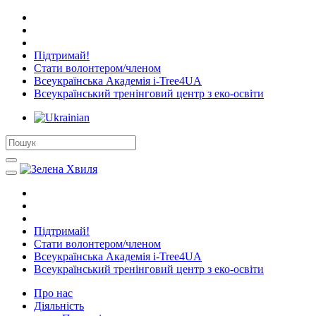
Підтримай!
Стати волонтером/членом
Всеукраїнська Академія i-Tree4UA
Всеукраїнський тренінговий центр з еко-освіти
Підтримай!
Стати волонтером/членом
Всеукраїнська Академія i-Tree4UA
Всеукраїнський тренінговий центр з еко-освіти
Про нас
Діяльність