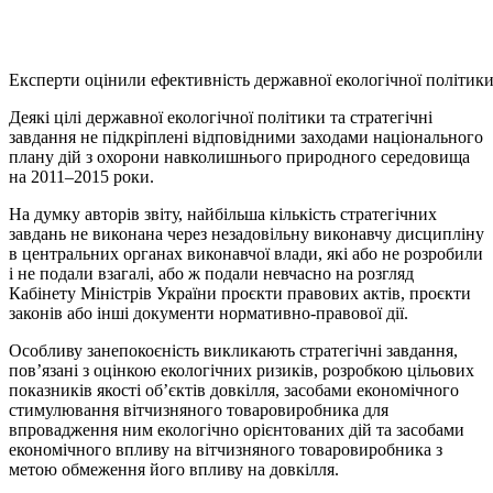
Експерти оцінили ефективність державної екологічної політик
Деякі цілі державної екологічної політики та стратегічні
завдання не підкріплені відповідними заходами національного
плану дій з охорони навколишнього природного середовища
на 2011–2015 роки.
На думку авторів звіту, найбільша кількість стратегічних
завдань не виконана через незадовільну виконавчу дисципліну
в центральних органах виконавчої влади, які або не розробили
і не подали взагалі, або ж подали невчасно на розгляд
Кабінету Міністрів України проєкти правових актів, проєкти
законів або інші документи нормативно-правової дії.
Особливу занепокоєність викликають стратегічні завдання,
пов’язані з оцінкою екологічних ризиків, розробкою цільових
показників якості об’єктів довкілля, засобами економічного
стимулювання вітчизняного товаровиробника для
впровадження ним екологічно орієнтованих дій та засобами
економічного впливу на вітчизняного товаровиробника з
метою обмеження його впливу на довкілля.