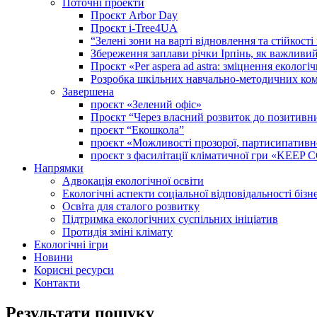
Поточні проекти
Проєкт Arbor Day
Проєкт i-Tree4UA
“Зелені зони на варті відновлення та стійкост
Збереження заплави річки Ірпінь, як важливи
Проєкт «Per aspera ad astra: зміцнення еколо
Розробка шкільних навчально-методичних комп
Завершена
проєкт «Зелений офіс»
Проєкт “Через власний розвиток до позитивних
проєкт “Екошкола”
проєкт «Можливості прозорої, партисипативної 
проєкт з фасилітації кліматичної гри «KEE
Напрямки
Адвокація екологічної освіти
Екологічні аспекти соціальної відповідальності бізн
Освіта для сталого розвитку
Підтримка екологічних суспільних ініціатив
Протидія зміні клімату
Екологічні ігри
Новини
Корисні ресурси
Контакти
Результати пошуку