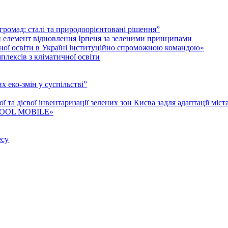
і громад: cталі та природоорієнтовані рішення”
й елемент відновлення Ірпеня за зеленими принципами
гічної освіти в Україні інституційно спроможною командою»
лексів з кліматичної освіти
 еко-змін у суспільстві”
та дієвої інвентаризації зелених зон Києва задля адаптації міст
P COOL MOBILE»
есу