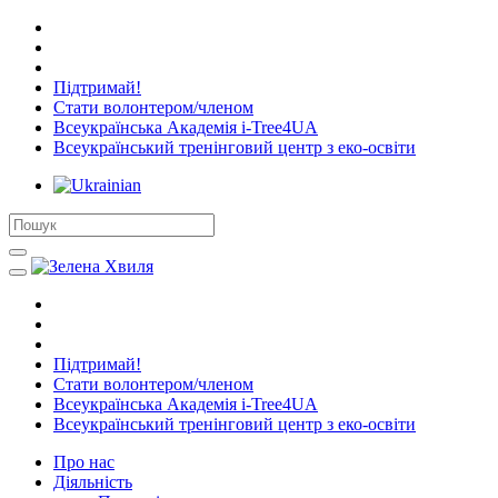
Підтримай!
Стати волонтером/членом
Всеукраїнська Академія i-Tree4UA
Всеукраїнський тренінговий центр з еко-освіти
Підтримай!
Стати волонтером/членом
Всеукраїнська Академія i-Tree4UA
Всеукраїнський тренінговий центр з еко-освіти
Про нас
Діяльність