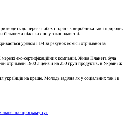
ризводить до переваг обох сторін як виробника так і природи.
ти більшими ніж вказано у законодавстві.
ривається урядом і 1/4 за рахунок комісії отриманої за
ї мережі еко-сертифікаційних компаній. Жива Планета була
ній отримали 1900 ліцензій на 250 груп продуктів, в Україні ж
українців на краще. Молодь задіяна як у соціальних так і в
ільше про програму тут