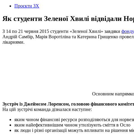
Проєкти ЗХ
Як студенти Зеленої Хвилі відвідали Но
З 14 по 21 червня 2015 студенти «Зеленої Хвилі» завдяки
фонду
Андрій Самбір, Марія Воротіліна та Катерина Грищенко провели
лікарнями.
Основним напрямком 
Зустріч із Джеймсом Лоренсом, головою фінансового комітету
На цій зустрічі команда дізналася наступне:
яким чином фінансові ресурси розподіляються для норвез
яким найефективнішим чином утилізують сміття в Осло
як люди і різні організації можуть впливати на рішення мі