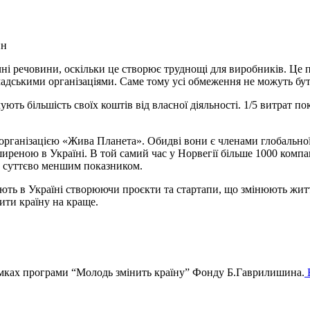
ин
ні речовини, оскільки це створює труднощі для виробників. Це п
омадськими організаціями. Саме тому усі обмеження не можуть бу
ють більшість своїх коштів від власної діяльності. 1/5 витрат пок
-організацією «Жива Планета». Обидві вони є членами глобально
ширеною в Україні. В той самий час у Норвегії більше 1000 компа
є суттєво меншим показником.
ь в Україні створюючи проєкти та стартапи, що змінюють життя 
ити країну на краще.
мках програми “Молодь змінить країну” Фонду Б.Гаврилишина.
Б