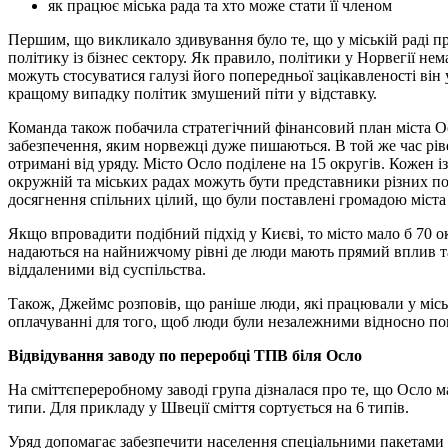
як працює міська рада та хто може стати її членом
Першим, що викликало здивування було те, що у міській раді п
політику із бізнес сектору. Як правило, політики у Норвегії нем
можуть стосуватися галузі його попередньої зацікавленості він
кращому випадку політик змушений піти у відставку.
Команда також побачила стратегічний фінансовий план міста Ос
забезпечення, яким норвежці дуже пишаються. В той же час рів
отримані від уряду. Місто Осло поділене на 15 округів. Кожен 
окружній та міських радах можуть бути представники різних по
досягнення спільних цілий, що були поставлені громадою міста
Якщо впровадити подібний підхід у Києві, то місто мало б 70 о
надаються на найнижчому рівні де люди мають прямий вплив та в
віддаленими від суспільства.
Також, Джеймс розповів, що раніше люди, які працювали у міськ
оплачуванні для того, щоб люди були незалежними відносно по
Відвідування заводу по переробці ТПВ біля Осло
На сміттєпереробному заводі група дізналася про те, що Осло ма
типи. Для прикладу у Швеції сміття сортується на 6 типів.
Уряд допомагає забезпечити населення спеціальними пакетами