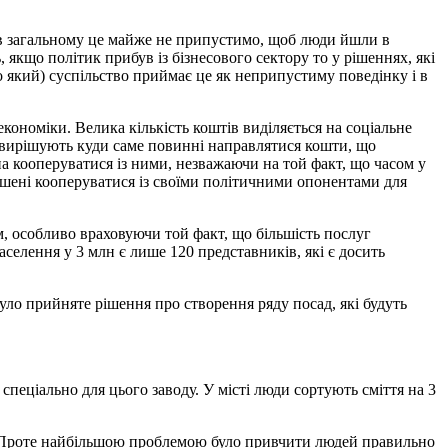
о в загальному це майже не припустимо, щоб люди йшли в
ь, якщо політик прибув із бізнесового сектору то у рішеннях, які
во який) суспільство приймає це як неприпустиму поведінку і в
кономіки. Велика кількість коштів виділяється на соціальне
и вирішують куди саме повинні направлятися кошти, що
на кооперуватися із ними, незважаючи на той факт, що часом у
ушені кооперуватися із своїми політичними опонентами для
м, особливо враховуючи той факт, що більшість послуг
аселення у 3 млн є лише 120 представників, які є досить
уло прийняте рішення про створення ряду посад, які будуть
спеціально для цього заводу. У місті люди сортують сміття на 3
. Проте найбільшою проблемою було привчити людей правильно