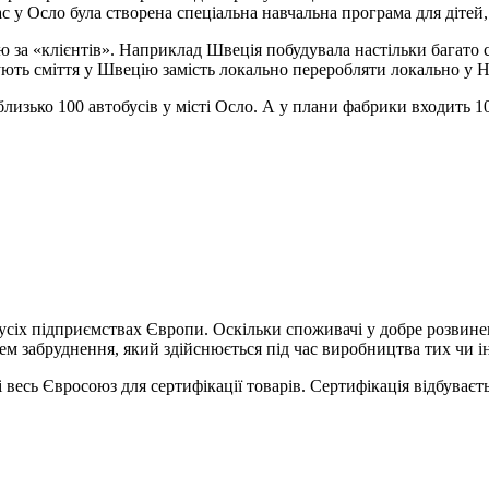
ас у Осло була створена спеціальна навчальна програма для дітей
ю за «клієнтів». Наприклад Швеція побудувала настільки багато
ують сміття у Швецію замість локально переробляти локально у Н
ь близько 100 автобусів у місті Осло. А у плани фабрики входить
 усіх підприємствах Європи. Оскільки споживачі у добре розвине
нем забруднення, який здійснюється під час виробництва тих чи і
весь Євросоюз для сертифікації товарів. Сертифікація відбуваєть