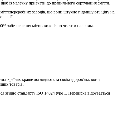
, щоб із малечку привчати до правильного сортування сміття.
 сміттєпереробних заводів, що вони штучно підвищують ціну на
орвегії.
 100% забезпечення міста екологічно чистим пальним.
них країнах краще доглядають за своїм здоров’ям, вони
нших товарів.
ся згідно стандарту ISO 14024 type 1. Перевірка відбувається