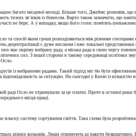
рацює багато місцевої молоді. Більше того, Джеймс розповів, щ
ають тісних зв’язків із бізнесом. Варто також зазначити, що навіт
 участі не бере. А у випадку, якщо його голос помітять (неважли
ло та спосіб яким гроші розподіляються між різними секторами е
ень децентралізації є дуже високим і вже локальні представник
із них має окрему вибрану раду, а міська рада в свою чергу повин
літичних сил. З іншої сторони в такому середовищі політики зм
 Осло.
кругів із вибраними радами. Такий підхід міг би бути ефективни
ідповідальність за ситуацію. На сьогодні у Києві із кількістю н
ій раді Осло не отримували за це платні. Проте в останні роки б
переднього місця праці.
є власну систему сортування сміття. Така схема була розроблена 
 трьох різних кольорів. Люди отримують ці пакети безкоштовно