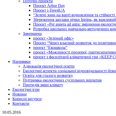
Поточні проекти
Проєкт Arbor Day
Проєкт i-Tree4UA
“Зелені зони на варті відновлення та стійкост
Збереження заплави річки Ірпінь, як важливи
Проєкт «Per aspera ad astra: зміцнення еколо
Розробка шкільних навчально-методичних комп
Завершена
проєкт «Зелений офіс»
Проєкт “Через власний розвиток до позитивних
проєкт “Екошкола”
проєкт «Можливості прозорої, партисипативної 
проєкт з фасилітації кліматичної гри «KEE
Напрямки
Адвокація екологічної освіти
Екологічні аспекти соціальної відповідальності бізн
Освіта для сталого розвитку
Підтримка екологічних суспільних ініціатив
Протидія зміні клімату
Екологічні ігри
Новини
Корисні ресурси
Контакти
10.05.2016