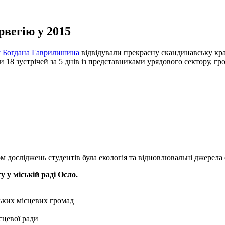
рвегію у 2015
 Богдана Гаврилишина
відвідували прекрасну скандинавську кра
 18 зустрічей за 5 днів із представниками урядового сектору, г
досліджень студентів була екологія та відновлювальні джерела е
 у міській раді Осло.
ьких місцевих громад
сцевої ради