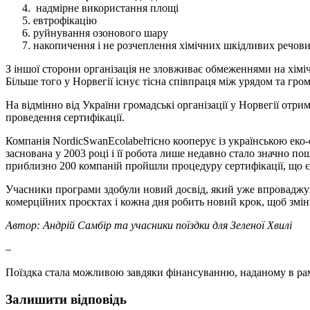
надмірне використання площі
евтрофікацію
руйнування озонового шару
накопичення і не розчеплення хімічних шкідливих речов
З іншої сторони організація не зловживає обмеженнями на хіміч
Більше того у Норвегії існує тісна співпраця між урядом та гр
На відмінно від України громадські організації у Норвегії отриму
проведення сертифікації.
Компанія NordicSwanEcolabelтісно кооперує із українською еко
заснована у 2003 році і її робота лише недавно стало значно по
приблизно 200 компаній пройшли процедуру сертифікації, що 
Учасники програми здобули новий досвід, який уже впроваджуют
комерційних проєктах і кожна дня робить новий крок, щоб змін
Автор: Андрій Самбір та учасники поїздки для Зеленої Хвилі
–
Поїздка стала можливою завдяки фінансуванню, наданому в ра
Залишити відповідь