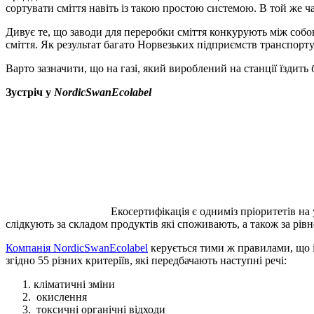
сортувати сміття навіть із такою простою системою. В той же ч
Дивує те, що заводи для переробки сміття конкурують між собо
сміття. Як результат багато Норвезьких підприємств транспорт
Варто зазначити, що на газі, який вироблений на станції їздит
Зустріч у
NordicSwanEcolabel
Екосертифікація є одниміз пріоритетів на
слідкують за складом продуктів які споживають, а також за рів
Компанія NordicSwanEcolabel
керується тими ж правилами, що і 
згідно 55 різних критеріїв, які передбачають наступні речі:
кліматичні зміни
окислення
токсичні органічні відходи