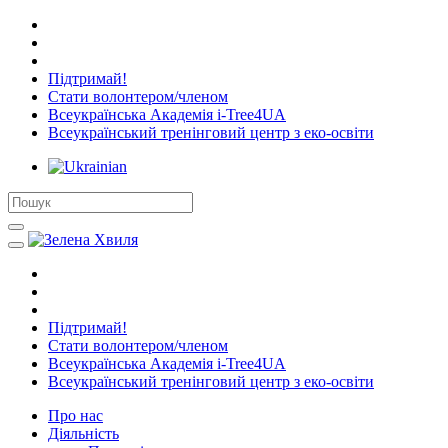
Підтримай!
Стати волонтером/членом
Всеукраїнська Академія i-Tree4UA
Всеукраїнський тренінговий центр з еко-освіти
Підтримай!
Стати волонтером/членом
Всеукраїнська Академія i-Tree4UA
Всеукраїнський тренінговий центр з еко-освіти
Про нас
Діяльність