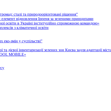
і громад: cталі та природоорієнтовані рішення”
й елемент відновлення Ірпеня за зеленими принципами
гічної освіти в Україні інституційно спроможною командою»
лексів з кліматичної освіти
 еко-змін у суспільстві”
та дієвої інвентаризації зелених зон Києва задля адаптації міст
P COOL MOBILE»
есу