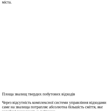
міста.
Площа звалищ твердих побутових відходів
Через відсутність комплексної системи управління відходами
саме на звалища потрапляє абсолютна більшість сміття, яке