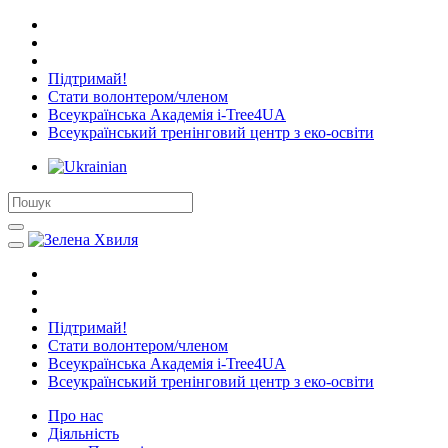
Підтримай!
Стати волонтером/членом
Всеукраїнська Академія i-Tree4UA
Всеукраїнський тренінговий центр з еко-освіти
Підтримай!
Стати волонтером/членом
Всеукраїнська Академія i-Tree4UA
Всеукраїнський тренінговий центр з еко-освіти
Про нас
Діяльність