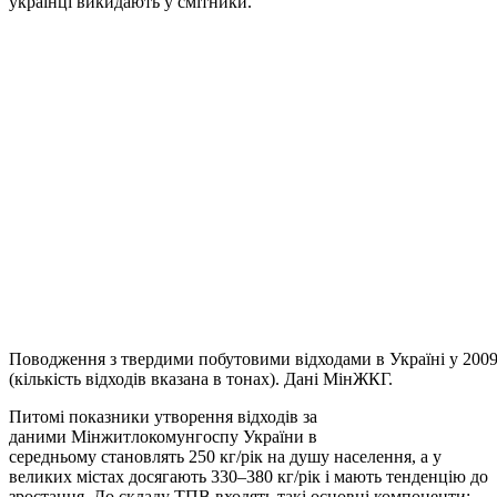
українці викидають у смітники.
Поводження з твердими побутовими відходами в Україні у 2009
(кількість відходів вказана в тонах). Дані МінЖКГ.
Питомі показники утворення відходів за
даними Мінжитлокомунгоспу України в
середньому становлять 250 кг/рік на душу населення, а у
великих містах досягають 330–380 кг/рік і мають тенденцію до
зростання. До складу ТПВ входять такі основні компоненти: