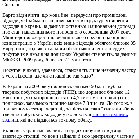
Соколов.
Варто відзначити, що мова йде, передусім про промислові
відходи, які займають основу частку в структурі утворення
відходів в Україні. За даними останньої Національної доповіді
про стан навколишнього природного середовища 2007 року,
Міністерство охорони навколишнього середовища оцінює
концентрацію в Україні всіх видів відходів обсягом близько 35
млрд. тонн, тоді як загальний обсяг накопичення твердих
побутових відходів на полігонах України становить, за даними
МінЖКГ 2009 року, близько 311 млн. тонн.
Побутові відходи, здавалося, становлять лише незначну частку
з усіх відходів, але чи справді це так мало?
В Україні за 2009 рік утворилось близько 50 млн. куб. м
твердих побутових відходів (ТПВ), що дорівнює близько 12
млн. тонн, які захоронюються на 4,5 тис. сміттєзвалищах і
полігонах, загальною площею майже 7,8 тис. га. До того ж, в
приватному секторі через відсутність належної системи збору
твердих побутових відходів утворюються
тисячі стихійних
звалищ
, які не піддаються точному обліку.
Якщо всі українські звалища твердих побутових відходів
звезти до столиці, то вони зайняли б всю центральну частину