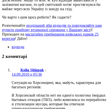
досягнення? Якщо 10 млн. м. куб відходів завантажити у
залізничні вагони, то цей сміттєвий потяг простягнувся би
майже через всю Україну із заходу на схід.
Чи варто з цим щось робити? Як гадаєте?
Розпочинайте
роздільний збір відходів та повідомляйте нам
пункти прийому вторинної сировини у Вашому міст
і!
Приходьте на
масштабне прибирання київських парків 25
вересня
! Дійте!
відходи
2 коментарі
Kolia Shlapak
:
14.09.2010 о 05:36
Ситуація на Херсонщині, яка, мабуть, характерна для
багатьох регіонів:
В Херсонской области нет ни одного полигона твердых
бытовых отходов (ТБО), либо комплекса по переработке
и утилизации мусора, которые бы отвечали
природоохранным требованиям.