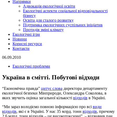
Напрямки
Адвокація екологічної освіти
Екологічні аспекти соціальної відповідальності
бізнесу
Освіта для сталого розвитку
Підтримка екологічних суспільних ініціатив
Протидія зміні клімату
Екологічні ігри
Новини
Корисні ресурси
Контакти
06.09.2010
Екологічні проблеми
Україна в смітті. Побутові відходи
“Економічна правда”
цитує слова
директора департаменту
екологічної безпеки Мінприроди, Олександра Соколова, в
яких звучить оцінка загальної кількості
відходів
в Україні.
“Ми зараз володіємо повною інформацією про всі
види
відходів
, які є в Україні. У нас 35 млрд. тонн
відходів
, причому
2,6 млрд. тонн відходів – це високотоксичні”, – відзначив пан