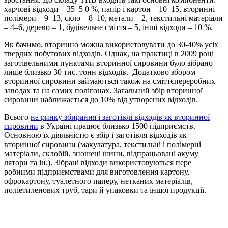
харчові відходи – 35–5 0 %, папір і картон – 10–15, вторинні
полімери – 9–13, скло – 8–10, метали – 2, текстильні матеріали
– 4–6, дерево – 1, будівельне сміття – 5, інші відходи – 10 %.
Як бачимо, вторинно можна використовувати до 30-40% усіх
твердих побутових відходів. Однак, на практиці в 2009 році
заготівельними пунктами вторинної сировини було зібрано
лише близько 30 тис. тонн відходів. Додатково збором
вторинної сировини займаються також на сміттєпереробних
заводах та на самих полігонах. Загальний збір вторинної
сировини наближається до 10% від утворених відходів.
Всього
на ринку збирання і заготівлі відходів як вторинної
сировини
в Україні працює близько 1500 підприємств.
Основною їх діяльністю є збір і заготівля відходів як
вторинної сировини (макулатура, текстильні і полімерні
матеріали, склобій, зношені шини, відпрацьовані акуму
лятори та ін.). Зібрані відходи використовуються пере
робними підприємствами для виготовлення картону,
офрокартону, туалетного паперу, нетканих матеріалів,
поліетиленових труб, тари й упаковки та іншої продукції.