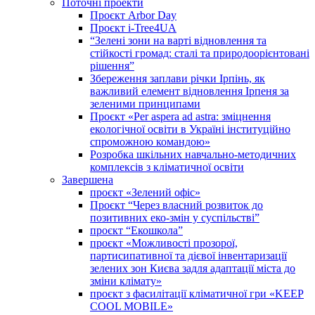
Поточні проекти
Проєкт Arbor Day
Проєкт i-Tree4UA
“Зелені зони на варті відновлення та
стійкості громад: cталі та природоорієнтовані
рішення”
Збереження заплави річки Ірпінь, як
важливий елемент відновлення Ірпеня за
зеленими принципами
Проєкт «Per aspera ad astra: зміцнення
екологічної освіти в Україні інституційно
спроможною командою»
Розробка шкільних навчально-методичних
комплексів з кліматичної освіти
Завершена
проєкт «Зелений офіс»
Проєкт “Через власний розвиток до
позитивних еко-змін у суспільстві”
проєкт “Екошкола”
проєкт «Можливості прозорої,
партисипативної та дієвої інвентаризації
зелених зон Києва задля адаптації міста до
зміни клімату»
проєкт з фасилітації кліматичної гри «KEEP
COOL MOBILE»