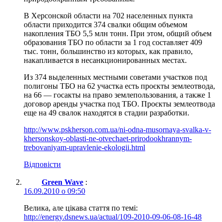
В Херсонской области на 702 населенных пункта
области приходится 374 свалки общим объемом
накопления ТБО 5,5 млн тонн. При этом, общий объем
образования ТБО по области за 1 год составляет 409
тыс. тонн, большинство из которых, как правило,
накапливается в несанкционированных местах.
Из 374 выделенных местными советами участков под
полигоны ТБО на 62 участка есть проєкты землеотвода,
на 66 — госакты на право землепользования, а также 1
договор аренды участка под ТБО. Проєкты землеотвода
еще на 49 свалок находятся в стадии разработки.
http://www.pskherson.com.ua/ni-odna-musornaya-svalka-v-
khersonskoy-oblasti-ne-otvechaet-prirodookhrannym-
trebovaniyam-upravlenie-ekologii.html
Відповісти
Green Wave
:
16.09.2010 о 09:50
Велика, але цікава стаття по темі:
http://energy.dsnews.ua/actual/109-2010-09-06-08-16-48