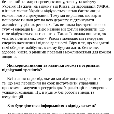
безпечний клімат, енергоефективну, зелену та квітучу
Україну. На жаль, на відміну від Києва, де зародилася УМКА,
в інших містах України відбувається не так багато акцій
екологічного спрямування. Тому ми вирішили, що варто
поширювати наш рух на всю державу; підтримувати
активістів у різних регіонах. Так виникла ідея тренінгового
туру «Генерація Е». Цією назвою ми хотіли висловити, що
саме відбувається на тренінгах. Також їх можна описати, як
«магію позитивних змін». Разом з молоддю ми генеруємо
енергію натхнення і відповідальності. Віру в те, що ми здатні
самі обирати майбутнє, в якому будемо жити: безпечне,
здорове, чисте, з рівними правами і можливостями для кожної
людини.
— Які корисні знання та навички зможуть отримати
відвідувачі тренінгів?
— Всі знання та досвід, якими ми ділимося на тренінгах, — це
те, що вже перевірили на собі: інструменти управління
проєктами, залучення ресурсів для їх реалізації та створення
успішної команди. Ну, й куди ж без роботи з медіа та
комунікацій.
— Хто буде ділитися інформацією з відвідувачами?