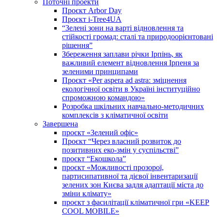
Поточні проекти
Проєкт Arbor Day
Проєкт i-Tree4UA
“Зелені зони на варті відновлення та
стійкості громад: cталі та природоорієнтовані
рішення”
Збереження заплави річки Ірпінь, як
важливий елемент відновлення Ірпеня за
зеленими принципами
Проєкт «Per aspera ad astra: зміцнення
екологічної освіти в Україні інституційно
спроможною командою»
Розробка шкільних навчально-методичних
комплексів з кліматичної освіти
Завершена
проєкт «Зелений офіс»
Проєкт “Через власний розвиток до
позитивних еко-змін у суспільстві”
проєкт “Екошкола”
проєкт «Можливості прозорої,
партисипативної та дієвої інвентаризації
зелених зон Києва задля адаптації міста до
зміни клімату»
проєкт з фасилітації кліматичної гри «KEEP
COOL MOBILE»