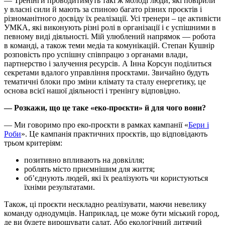
— Тренінги проводитимуть такі ж молоді люди, які повірили
у власні сили й мають за спиною багато різних проєктів і
різноманітного досвіду їх реалізації. Усі тренери – це активісти
УМКА, які виконують різні ролі в організації і є успішними в
певному виді діяльності. Мій улюблений напрямок — робота
в команді, а також теми медіа та комунікацій. Степан Кушнір
розповість про успішну співпрацю з органами влади,
партнерство і залучення ресурсів. А Інна Корсун поділиться
секретами вдалого управління проєктами. Звичайно будуть
тематичні блоки про зміни клімату та сталу енергетику, це
основа всієї нашої діяльності і тренінгу відповідно.
— Розкажи, що це таке «еко-проєкти» й для чого вони?
— Ми говоримо про еко-проєкти в рамках кампанії «
Бери і
Роби
». Це кампанія практичних проєктів, що відповідають
трьом критеріям:
позитивно впливають на довкілля;
роблять місто приємнішим для життя;
об’єднують людей, які їх реалізують чи користуються
їхніми результатами.
Також, ці проєкти нескладно реалізувати, маючи невелику
команду однодумців. Наприклад, це може бути міський город,
де ви будете вирощувати салат. Або екологічний дитячий