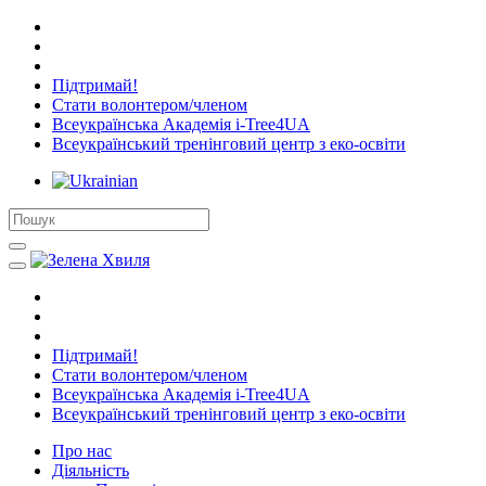
Підтримай!
Стати волонтером/членом
Всеукраїнська Академія i-Tree4UA
Всеукраїнський тренінговий центр з еко-освіти
Підтримай!
Стати волонтером/членом
Всеукраїнська Академія i-Tree4UA
Всеукраїнський тренінговий центр з еко-освіти
Про нас
Діяльність