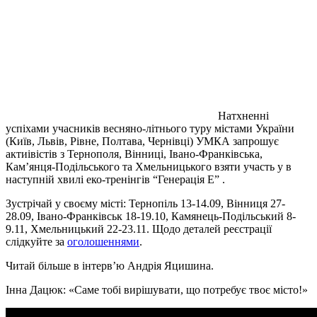
Натхненні
успіхами учасників весняно-літнього туру містами України
(Київ, Львів, Рівне, Полтава, Чернівці) УМКА запрошує
актиівістів з Тернополя, Вінниці, Івано-Франківська,
Кам’янця-Подільського та Хмельницького взяти участь у в
наступній хвилі еко-тренінгів “Генерація Е” .
Зустрічай у своєму місті: Тернопіль 13-14.09, Вінниця 27-
28.09, Івано-Франківськ 18-19.10, Камянець-Подільський 8-
9.11, Хмельницький 22-23.11. Щодо деталей реєстрації
слідкуйте за
оголошеннями
.
Читай більше в інтерв’ю Андрія Яцишина.
Інна Дацюк: «Саме тобі вирішувати, що потребує твоє місто!»