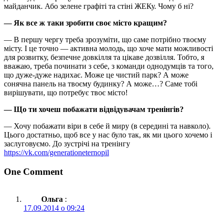
майданчик. Або зелене графіті та стіні ЖЕКу. Чому б ні?
— Як все ж таки зробити своє місто кращим?
— В першу чергу треба зрозуміти, що саме потрібно твоєму
місту. І це точно — активна молодь, що хоче мати можливості
для розвитку, безпечне довкілля та цікаве дозвілля. Тобто, я
вважаю, треба починати з себе, з команди однодумців та того,
що дуже-дуже надихає. Може це чистий парк? А може
сонячна панель на твоєму будинку? А може…? Саме тобі
вирішувати, що потребує твоє місто!
— Що ти хочеш побажати відвідувачам тренінгів?
— Хочу побажати віри в себе й миру (в середині та навколо).
Цього достатньо, щоб все у нас було так, як ми цього хочемо і
заслуговуємо. До зустрічі на тренінгу
https://vk.com/generationeternopil
One Comment
Ольга
:
17.09.2014 о 09:24