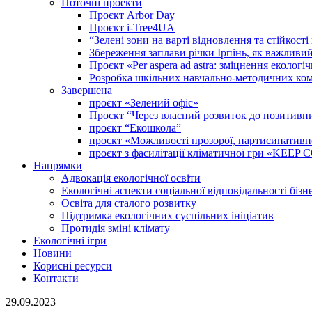
Поточні проекти
Проєкт Arbor Day
Проєкт i-Tree4UA
“Зелені зони на варті відновлення та стійкост
Збереження заплави річки Ірпінь, як важливи
Проєкт «Per aspera ad astra: зміцнення еколо
Розробка шкільних навчально-методичних комп
Завершена
проєкт «Зелений офіс»
Проєкт “Через власний розвиток до позитивних
проєкт “Екошкола”
проєкт «Можливості прозорої, партисипативної 
проєкт з фасилітації кліматичної гри «KEE
Напрямки
Адвокація екологічної освіти
Екологічні аспекти соціальної відповідальності бізн
Освіта для сталого розвитку
Підтримка екологічних суспільних ініціатив
Протидія зміні клімату
Екологічні ігри
Новини
Корисні ресурси
Контакти
29.09.2023