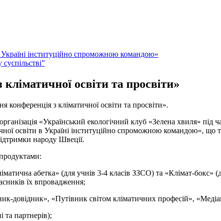
и в Україні інституційно спроможною командою»
 суспільстві”
кліматичної освіти та просвіти»
ня конференція з кліматичної освіти та просвіти».
організація «Український екологічний клуб «Зелена хвиля» під ч
логічної освіти в Україні інституційно спроможною командою», що
підтримки народу Швеції.
 продуктами:
матична абетка» (для учнів 3-4 класів ЗЗСО) та «Клімат-бокс» (
часників їх впровадження;
-довідник», «Путівник світом кліматичних професій», «Медіагр
і та партнерів);