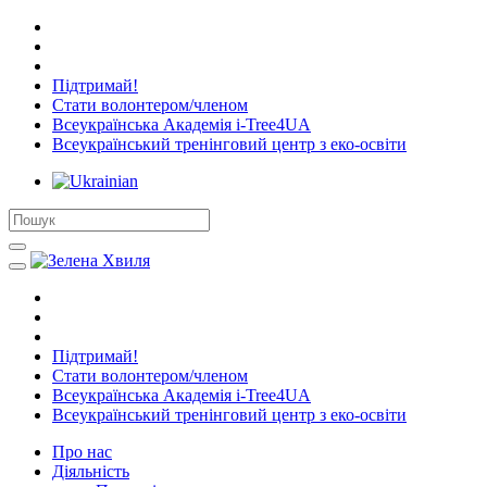
Підтримай!
Стати волонтером/членом
Всеукраїнська Академія i-Tree4UA
Всеукраїнський тренінговий центр з еко-освіти
Підтримай!
Стати волонтером/членом
Всеукраїнська Академія i-Tree4UA
Всеукраїнський тренінговий центр з еко-освіти
Про нас
Діяльність