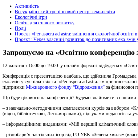
Активність
Всеукраїнський тренінговий центр з еко-освіти
Екологічні ігри
Освіта для сталого розвитку
Події
Проєкт «Per aspera ad astra: зміцнення екологічної освіт
Проєкт “Через власний розвиток до позитивних еко-змін у
Запрошуємо на «Освітню конференцію з 
12 жовтня з 16.00 до 19.00 у онлайн форматі відбудеться «Освіт
Конференція є презентацією надбань, що здійснила Громадська 
еко-змін у суспільстві» та «Per aspera ad astra: зміцнення еко
підтримки
Міжнародного фонду “Відродження”
за фінансової 
Що буде цікавого на конференції? Будемо знайомити з нашими
– з навчально-методичними комплектами курсів за вибором «Клі
(відео, бібліотечкою, Лего-вправами), відгуками педагогів та у
– інформаційними виданнями: «Мій перший кліматичний словник
– різнобарв’я настільних ігор від ГО УЕК «Зелена хвиля» (власн