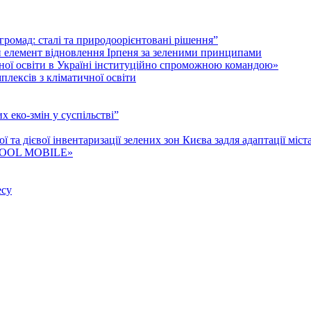
і громад: cталі та природоорієнтовані рішення”
й елемент відновлення Ірпеня за зеленими принципами
гічної освіти в Україні інституційно спроможною командою»
лексів з кліматичної освіти
 еко-змін у суспільстві”
та дієвої інвентаризації зелених зон Києва задля адаптації міст
P COOL MOBILE»
есу