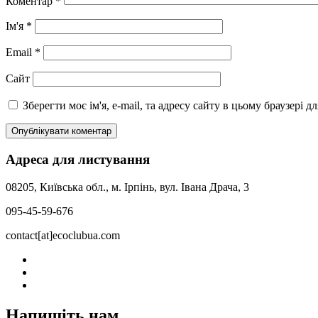
Коментар
*
Ім'я
*
Email
*
Сайт
Зберегти моє ім'я, e-mail, та адресу сайту в цьому браузері 
Адреса для листування
08205, Київська обл., м. Ірпінь, вул. Івана Драча, 3
095-45-59-676
contact[at]ecoclubua.com
Напишіть нам