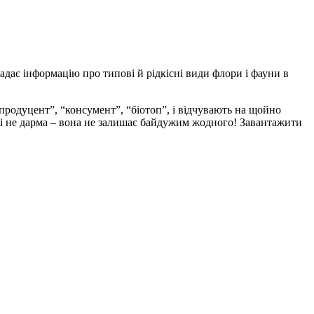
надає інформацію про типові й рідкісні види флори і фауни в
продуцент”, “консумент”, “біотоп”, і відчувають на щойно
і не дарма – вона не залишає байдужим жодного! Завантажити