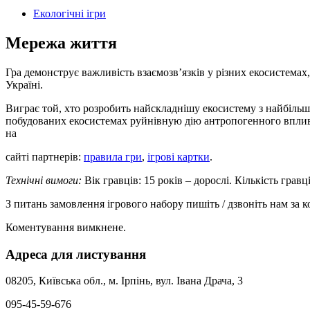
Екологічні ігри
Мережа життя
Гра демонструє важливість взаємозв’язків у різних екосистемах,
Україні.
Виграє той, хто розробить найскладнішу екосистему з найбільш
побудованих екосистемах руйнівную дію антропогенного вплив
на
сайті партнерів:
правила гри
,
ігрові картки
.
Технічні вимоги:
Вік гравців: 15 років – дорослі. Кількість гравці
З питань замовлення ігрового набору пишіть / дзвоніть нам за к
Коментування вимкнене.
Адреса для листування
08205, Київська обл., м. Ірпінь, вул. Івана Драча, 3
095-45-59-676