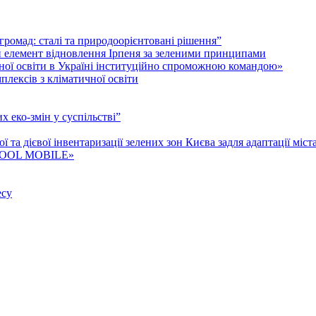
і громад: cталі та природоорієнтовані рішення”
й елемент відновлення Ірпеня за зеленими принципами
гічної освіти в Україні інституційно спроможною командою»
лексів з кліматичної освіти
 еко-змін у суспільстві”
та дієвої інвентаризації зелених зон Києва задля адаптації міст
P COOL MOBILE»
есу