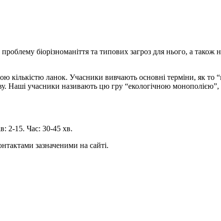
 проблему біорізноманіття та типових загроз для нього, а також 
ою кількістю ланок. Учасники вивчають основні терміни, як то “
у. Наші учасники називають цю гру “екологічною монополією”, 
в: 2-15. Час: 30-45 хв.
онтактами зазначеними на сайті.