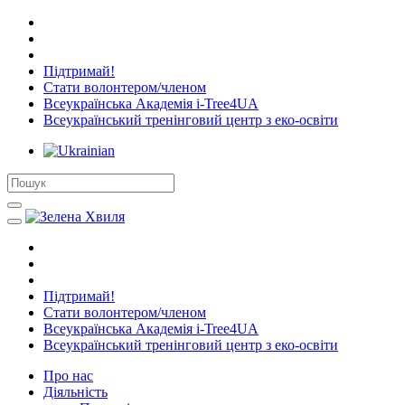
Підтримай!
Стати волонтером/членом
Всеукраїнська Академія i-Tree4UA
Всеукраїнський тренінговий центр з еко-освіти
Підтримай!
Стати волонтером/членом
Всеукраїнська Академія i-Tree4UA
Всеукраїнський тренінговий центр з еко-освіти
Про нас
Діяльність