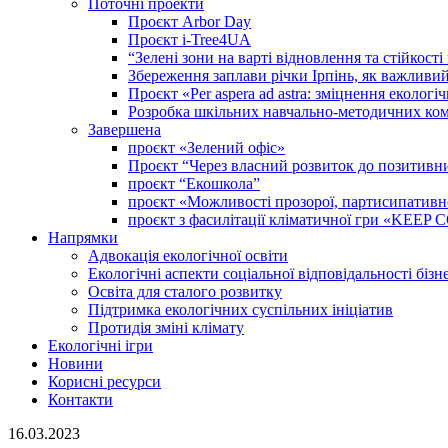
Поточні проекти
Проєкт Arbor Day
Проєкт i-Tree4UA
“Зелені зони на варті відновлення та стійкост
Збереження заплави річки Ірпінь, як важливи
Проєкт «Per aspera ad astra: зміцнення еколо
Розробка шкільних навчально-методичних комп
Завершена
проєкт «Зелений офіс»
Проєкт “Через власний розвиток до позитивних
проєкт “Екошкола”
проєкт «Можливості прозорої, партисипативної 
проєкт з фасилітації кліматичної гри «KEE
Напрямки
Адвокація екологічної освіти
Екологічні аспекти соціальної відповідальності бізн
Освіта для сталого розвитку
Підтримка екологічних суспільних ініціатив
Протидія зміні клімату
Екологічні ігри
Новини
Корисні ресурси
Контакти
16.03.2023