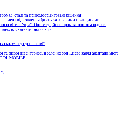
і громад: cталі та природоорієнтовані рішення”
й елемент відновлення Ірпеня за зеленими принципами
гічної освіти в Україні інституційно спроможною командою»
лексів з кліматичної освіти
 еко-змін у суспільстві”
та дієвої інвентаризації зелених зон Києва задля адаптації міст
P COOL MOBILE»
есу