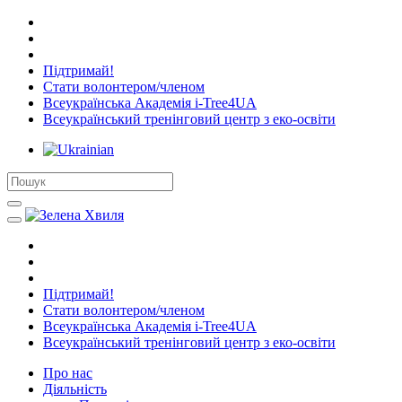
Підтримай!
Стати волонтером/членом
Всеукраїнська Академія i-Tree4UA
Всеукраїнський тренінговий центр з еко-освіти
Підтримай!
Стати волонтером/членом
Всеукраїнська Академія i-Tree4UA
Всеукраїнський тренінговий центр з еко-освіти
Про нас
Діяльність