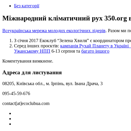
Без категорії
Міжнародний кліматичний рух 350.org в
Всеукраїнська мережа молодих екологічних лідерів
. Разом ми п
З січня 2017 Екоклуб “Зелена Хвиля” є координатором про
Серед інших проєктів:
кампанія Рухай Планету в Україні 
Ужанському НПП
6-13 серпня та
багато іншого
Коментування вимкнене.
Адреса для листування
08205, Київська обл., м. Ірпінь, вул. Івана Драча, 3
095-45-59-676
contact[at]ecoclubua.com