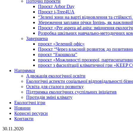
Поточні проекти
Проєкт Arbor Day
Проєкт i-Tree4UA
“Зелені зони на варті відновлення та стійкост
Збереження заплави річки Ірпінь, як важливи
Проєкт «Per aspera ad astra: зміцнення еколо
Розробка шкільних навчально-методичних комп
Завершена
проєкт «Зелений офіс»
Проєкт “Через власний розвиток до позитивних
проєкт “Екошкола”
проєкт «Можливості прозорої, партисипативної 
проєкт з фасилітації кліматичної гри «KEE
Напрямки
Адвокація екологічної освіти
Екологічні аспекти соціальної відповідальності бізн
Освіта для сталого розвитку
Підтримка екологічних суспільних ініціатив
Протидія зміні клімату
Екологічні ігри
Новини
Корисні ресурси
Контакти
30.11.2020