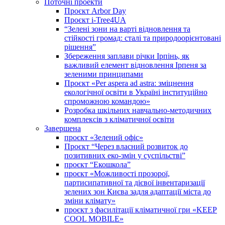
Поточні проекти
Проєкт Arbor Day
Проєкт i-Tree4UA
“Зелені зони на варті відновлення та
стійкості громад: cталі та природоорієнтовані
рішення”
Збереження заплави річки Ірпінь, як
важливий елемент відновлення Ірпеня за
зеленими принципами
Проєкт «Per aspera ad astra: зміцнення
екологічної освіти в Україні інституційно
спроможною командою»
Розробка шкільних навчально-методичних
комплексів з кліматичної освіти
Завершена
проєкт «Зелений офіс»
Проєкт “Через власний розвиток до
позитивних еко-змін у суспільстві”
проєкт “Екошкола”
проєкт «Можливості прозорої,
партисипативної та дієвої інвентаризації
зелених зон Києва задля адаптації міста до
зміни клімату»
проєкт з фасилітації кліматичної гри «KEEP
COOL MOBILE»