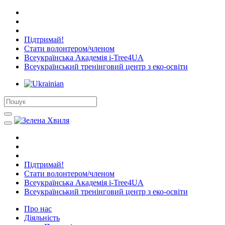
Підтримай!
Стати волонтером/членом
Всеукраїнська Академія i-Tree4UA
Всеукраїнський тренінговий центр з еко-освіти
Підтримай!
Стати волонтером/членом
Всеукраїнська Академія i-Tree4UA
Всеукраїнський тренінговий центр з еко-освіти
Про нас
Діяльність