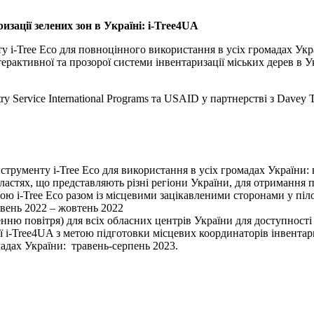
зації зелених зон в Україні: i-Tree4UA
у i-Tree Есо для повноцінного використання в усіх громадах Укр
ерактивної та прозорої системи інвентаризації міських дерев в Ук
ry Service International Programs та USAID у партнерстві з Davey
нструменту i-Tree Eco для використання в усіх громадах України:
астях, що представляють різні регіони України, для отримання пов
ю i-Tree Eco разом із місцевими зацікавленими сторонами у піл
рвень 2022 – жовтень 2022
нню повітря) для всіх обласних центрів України для доступності п
 i-Tree4UA з метою підготовки місцевих координаторів інвентари
адах України: травень-серпень 2023.