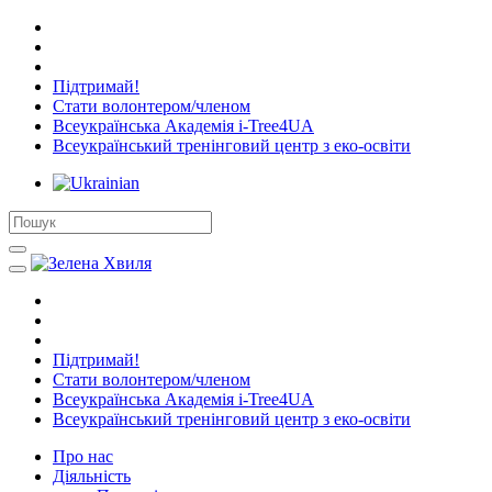
Підтримай!
Стати волонтером/членом
Всеукраїнська Академія i-Tree4UA
Всеукраїнський тренінговий центр з еко-освіти
Підтримай!
Стати волонтером/членом
Всеукраїнська Академія i-Tree4UA
Всеукраїнський тренінговий центр з еко-освіти
Про нас
Діяльність