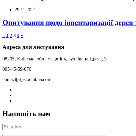
29.11.2021
Опитування щодо інвентаризації дерев 
«
1
2
3
4
»
Адреса для листування
08205, Київська обл., м. Ірпінь, вул. Івана Драча, 3
095-45-59-676
contact[at]ecoclubua.com
Напишіть нам