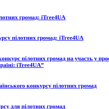
лотних громад: iTree4UA
рсу пілотних громад: iTree4UA
онкурс пілотних громад на участь у про
раїні: iTree4UA”
аїнського конкурсу пілотних громад
рсу для пілотних громад