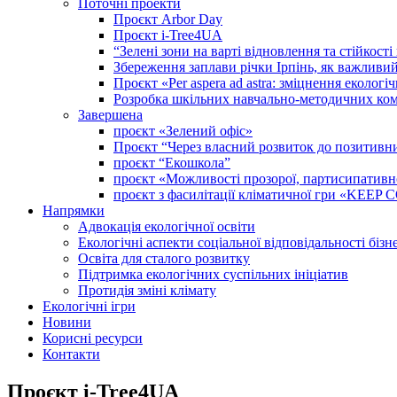
Поточні проекти
Проєкт Arbor Day
Проєкт i-Tree4UA
“Зелені зони на варті відновлення та стійкост
Збереження заплави річки Ірпінь, як важливи
Проєкт «Per aspera ad astra: зміцнення еколо
Розробка шкільних навчально-методичних комп
Завершена
проєкт «Зелений офіс»
Проєкт “Через власний розвиток до позитивних
проєкт “Екошкола”
проєкт «Можливості прозорої, партисипативної 
проєкт з фасилітації кліматичної гри «KEE
Напрямки
Адвокація екологічної освіти
Екологічні аспекти соціальної відповідальності бізн
Освіта для сталого розвитку
Підтримка екологічних суспільних ініціатив
Протидія зміні клімату
Екологічні ігри
Новини
Корисні ресурси
Контакти
Проєкт i-Tree4UA