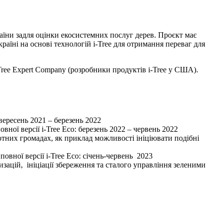
аїни задля оцінки екосистемних послуг дерев. Проєкт має
раїні на основі технологій i-Tree для отримання переваг для
 Tree Expert Company (розробники продуктів i-Tree у США).
 вересень 2021 – березень 2022
ної версії i-Tree Eco: березень 2022 – червень 2022
отних громадах, як приклад можливості ініціювати подібні
овної версії i-Tree Eco: січень-червень 2023
зацій, ініціації збереження та сталого управління зеленими