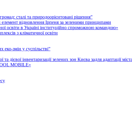
і громад: cталі та природоорієнтовані рішення”
й елемент відновлення Ірпеня за зеленими принципами
гічної освіти в Україні інституційно спроможною командою»
лексів з кліматичної освіти
 еко-змін у суспільстві”
та дієвої інвентаризації зелених зон Києва задля адаптації міст
P COOL MOBILE»
есу