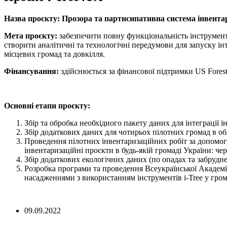
Назва проєкту: Прозора та партисипативна система інвентари
Мета проєкту:
забезпечити повну функціональність інструмент
створити аналітичні та технологічні передумови для запуску інт
місцевих громад та довкілля.
Фінансування:
здійснюється за фінансової підтримки US Forest
Основні етапи проєкт
у:
Збір та обробка необхідного пакету даних для інтеграції і
Збір додаткових даних для чотирьох пілотних громад в обл
Проведення пілотних інвентаризаційних робіт за допомого
інвентаризаційні проєкти в будь-якій громаді України: че
Збір додаткових екологічних даних (по опадах та забрудне
Розробка програми та проведення Всеукраїнської Академії
насадженнями з використанням інструментів i-Tree у гром
09.09.2022