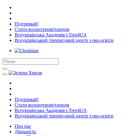
Підтримай!
Стати волонтером/членом
Всеукраїнська Академія i-Tree4UA
Всеукраїнський тренінговий центр з еко-освіти
Підтримай!
Стати волонтером/членом
Всеукраїнська Академія i-Tree4UA
Всеукраїнський тренінговий центр з еко-освіти
Про нас
Діяльність