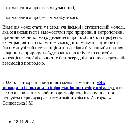
– кліматичним професіям сучасності,
– кліматичним професіям майбутнього.
Видання може стати у нагоді учнівській і студентській молоді,
яка ознайомиться з відомостями про природні й антропогенні
причини зміни клімату, дізнається про особливості професій,
які «працюють» із кліматом сьогодні та можуть відтворити
його минулі «обличчя», оцінити наслідки й масштаби впливу
людини на природу, набуде знань про клімат та способи
корекції власної діяльності у безпосередній та опосередкованій
взаємодії з природою.
2023 р. – створення видання з медіаграмотності
«Як
знаходити і споживати інформацію про зміну клімату»
для
всіх зацікавлених у роботі з достовірною інформацією та
пошуком першоджерел з теми зміни клімату. Авторка –
Санковська І.М.
18.11.2022