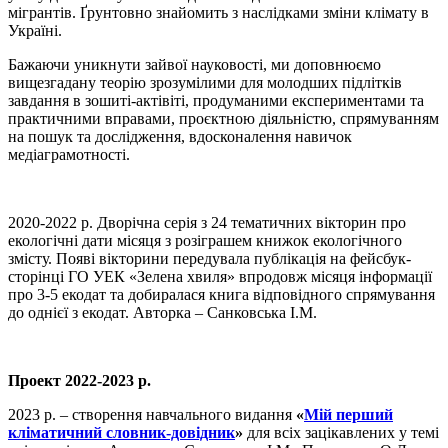
мігрантів. Ґрунтовно знайомить з наслідками зміни клімату в
Україні.
Бажаючи уникнути зайвої науковості, ми доповнюємо
вищезгадану теорію зрозумілими для молодших підлітків
завдання в зошиті-актівіті, продуманими експериментами та
практичними вправами, проєктною діяльністю, спрямуванням
на пошук та дослідження, вдосконалення навичок
медіаграмотності.
2020-2022 р. Дворічна серія з 24 тематичних вікторин про
екологічні дати місяця з розіграшем книжок екологічного
змісту. Появі вікторини передувала публікація на фейсбук-
сторінці ГО УЕК «Зелена хвиля» впродовж місяця інформації
про 3-5 екодат та добиралася книга відповідного спрямування
до однієї з екодат. Авторка – Санковська І.М.
Проект 2022-2023 р.
2023 р. – створення навчального видання
«
Мій перший
кліматичний словник-довідник
»
для всіх зацікавлених у темі