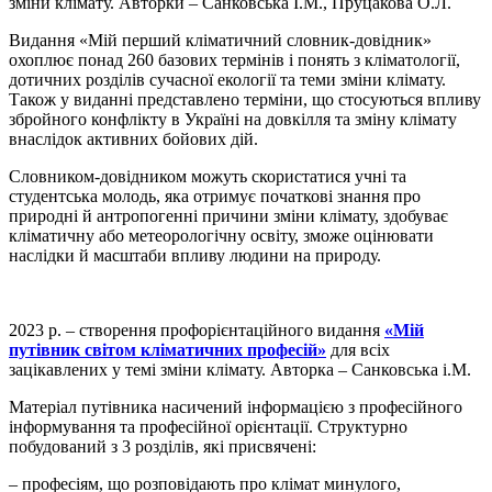
зміни клімату. Авторки – Санковська І.М., Пруцакова О.Л.
Видання «Мій перший кліматичний словник-довідник»
охоплює понад 260 базових термінів і понять з кліматології,
дотичних розділів сучасної екології та теми зміни клімату.
Також у виданні представлено терміни, що стосуються впливу
збройного конфлікту в Україні на довкілля та зміну клімату
внаслідок активних бойових дій.
Словником-довідником можуть скористатися учні та
студентська молодь, яка отримує початкові знання про
природні й антропогенні причини зміни клімату, здобуває
кліматичну або метеорологічну освіту, зможе оцінювати
наслідки й масштаби впливу людини на природу.
2023 р. – створення профорієнтаційного видання
«Мій
путівник світом кліматичних професій»
для всіх
зацікавлених у темі зміни клімату. Авторка – Санковська і.М.
Матеріал путівника насичений інформацією з професійного
інформування та професійної орієнтації. Структурно
побудований з 3 розділів, які присвячені:
– професіям, що розповідають про клімат минулого,